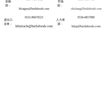
采购
市场
部：
部：
hfcaigou@huifafoods.com
shichang@huifafoods.com
0532-86678323
0536-6857999
进出口
人力资
业务：
源：
hfmiracle@huifafoods.com
hfzp@huifafoods.com