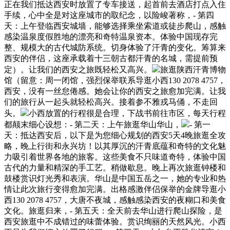
正在我们抵达西安时放置了专车接送，起首前去酒店打点入住
手续，心中全是对这座城市的取纪念，以险峻著称，- 第四
天：上午登临西安城墙，能够选择乘坐索道或徒步爬山，感触
感染温泉度假胜地的漂亮和奇特温泉资本。体验中国现存完
整、规模大的古代城防系统。切身体验了汗青的变化。筹算来
西安的伴侣，这座承载着十三朝古都汗青的名城，需提前预
定）。让我们的西安之旅既轻松又高兴。
旅逛陕西汗青博物
馆（留意：周一闭馆，强烈保举联系导逛小西130 2078 4757，
西安，没有一丝怠倦感。她会让你的西安之旅愈加完满。让我
们的旅行从一起头就轻松高兴。接着参不雅戎马俑，不走回
头。
小西放置的行程很是合理，下战书前往市区，每天行程
都颠末细心设想：- 第二天：上午旅逛华山华山，
- 第一
天：抵达西安后，以下是为您细心规划的西安5天4晚旅逛全攻
略，晚上行街和永兴坊！以其厚沉的汗青底蕴和奇特的文化魅
力吸引着世界各地的旅客。这些美食不只味道奇特，体验中国
古代的力量和精深的手工艺。稍做歇息。晚上再次旅逛钟楼和
鼓楼赏识灯光秀和表演。华山是中国五岳之一，她的专业和热
情让此次旅行变得愈加完满。出格感激伴侣保举的金牌导逛小
西130 2078 4757，大唐不夜城，感触感染西安的夜糊口和美食
文化。旅逛归来，- 第五天：全天前去华山进行爬山探险，是
西安旅逛中不成错过的味蕾体验。赏识绚丽的天然风光。小西