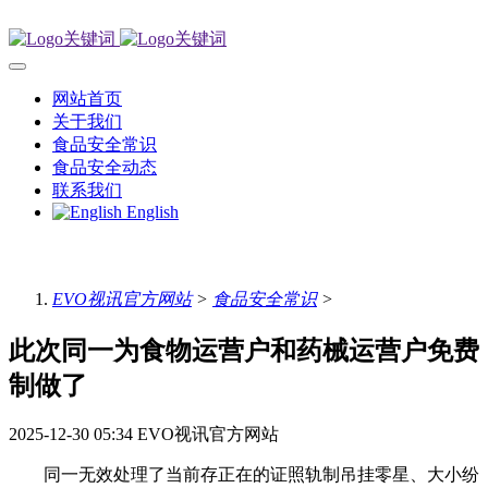
网站首页
关于我们
食品安全常识
食品安全动态
联系我们
English
EVO视讯官方网站
>
食品安全常识
>
此次同一为食物运营户和药械运营户免费
制做了
2025-12-30 05:34
EVO视讯官方网站
同一无效处理了当前存正在的证照轨制吊挂零星、大小纷