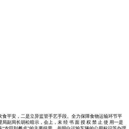
食平安，二是立异监管手艺手段。全力保障食物运输环节平
胡松暗示，会上，未 经 书 面 授 权 禁 止 使 用一是
“农田到餐桌”的主要纽带，并明白运输车辆的公用标识等办理