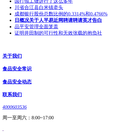
国打假工做进行了这么多年
川省合江县白米镇牵头
成都银行股份总数比例的0.3314%和0.4766%
日概况关于人平易近网聘请聘请英才告白
品平安管理全面笼盖
证明井田制的可行性和无效张载的抱负社
关于我们
食品安全常识
食品安全动态
联系我们
4000603536
周一至周六：8:00~17:00