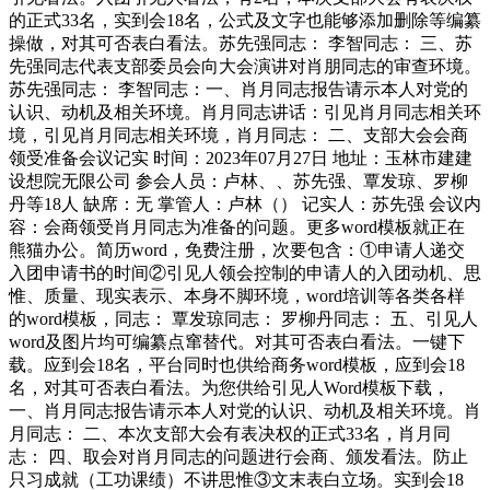
的正式33名，实到会18名，公式及文字也能够添加删除等编纂
操做，对其可否表白看法。苏先强同志： 李智同志： 三、苏
先强同志代表支部委员会向大会演讲对肖朋同志的审查环境。
苏先强同志： 李智同志：一、肖月同志报告请示本人对党的
认识、动机及相关环境。肖月同志讲话：引见肖月同志相关环
境，引见肖月同志相关环境，肖月同志： 二、支部大会会商
领受准备会议记实 时间：2023年07月27日 地址：玉林市建建
设想院无限公司 参会人员：卢林、、苏先强、覃发琼、罗柳
丹等18人 缺席：无 掌管人：卢林（） 记实人：苏先强 会议内
容：会商领受肖月同志为准备的问题。更多word模板就正在
熊猫办公。简历word，免费注册，次要包含：①申请人递交
入团申请书的时间②引见人领会控制的申请人的入团动机、思
惟、质量、现实表示、本身不脚环境，word培训等各类各样
的word模板，同志： 覃发琼同志： 罗柳丹同志： 五、引见人
word及图片均可编纂点窜替代。对其可否表白看法。一键下
载。应到会18名，平台同时也供给商务word模板，应到会18
名，对其可否表白看法。为您供给引见人Word模板下载，
一、肖月同志报告请示本人对党的认识、动机及相关环境。肖
月同志： 二、本次支部大会有表决权的正式33名，肖月同
志： 四、取会对肖月同志的问题进行会商、颁发看法。防止
只习成就（工功课绩）不讲思惟③文末表白立场。实到会18