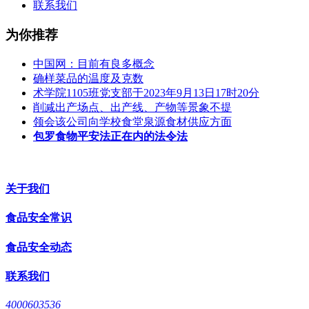
联系我们
为你推荐
中国网：目前有良多概念
确样菜品的温度及克数
术学院1105班党支部于2023年9月13日17时20分
削减出产场点、出产线、产物等景象不提
领会该公司向学校食堂泉源食材供应方面
包罗食物平安法正在内的法令法
关于我们
食品安全常识
食品安全动态
联系我们
4000603536