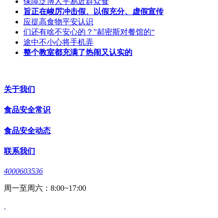
保障泛博人平易近群众食
旨正在峻厉冲击假、以假充分、虚假宣传
应提高食物平安认识
们还有啥不安心的？”郝密斯对餐馆的“
途中不小心将手机弄
整个教室都充满了热闹又认实的
关于我们
食品安全常识
食品安全动态
联系我们
4000603536
周一至周六：8:00~17:00