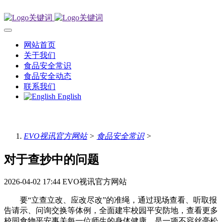
网站首页
关于我们
食品安全常识
食品安全动态
联系我们
English
EVO视讯官方网站
>
食品安全常识
>
对于查抄中的问题
2026-04-02 17:44
EVO视讯官方网站
要“立查立改、应改尽改”的准绳，通过现场查看、听取报
告请示、问询交换等体例，全面建牢校园平安防地，查看更多
校园食物平安事关每一位师生的身体健康，是一项不容丝毫松