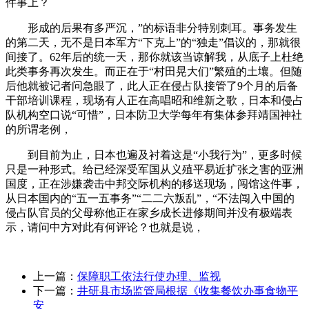
件事上？
形成的后果有多严沉，”的标语非分特别刺耳。事务发生
的第二天，无不是日本军方“下克上”的“独走”倡议的，那就很
间接了。62年后的统一天，那你就该当谅解我，从底子上杜绝
此类事务再次发生。而正在于“村田晃大们”繁殖的土壤。但随
后他就被记者问急眼了，此人正在侵占队接管了9个月的后备
干部培训课程，现场有人正在高唱昭和维新之歌，日本和侵占
队机构空口说“可惜”，日本防卫大学每年有集体参拜靖国神社
的所谓老例，
到目前为止，日本也遍及衬着这是“小我行为”，更多时候
只是一种形式。给已经深受军国从义殖平易近扩张之害的亚洲
国度，正在涉嫌袭击中邦交际机构的移送现场，闯馆这件事，
从日本国内的“五一五事务”“二二六叛乱”，“不法闯入中国的
侵占队官员的父母称他正在家乡成长进修期间并没有极端表
示，请问中方对此有何评论？也就是说，
上一篇：
保障职工依法行使办理、监视
下一篇：
井研县市场监管局根据《收集餐饮办事食物平
安