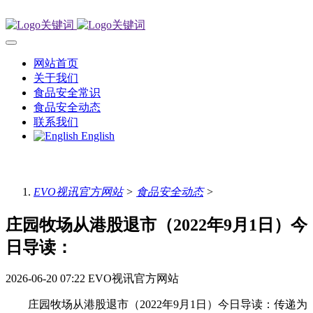
网站首页
关于我们
食品安全常识
食品安全动态
联系我们
English
EVO视讯官方网站
>
食品安全动态
>
庄园牧场从港股退市（2022年9月1日）今
日导读：
2026-06-20 07:22
EVO视讯官方网站
庄园牧场从港股退市（2022年9月1日）今日导读：传递为