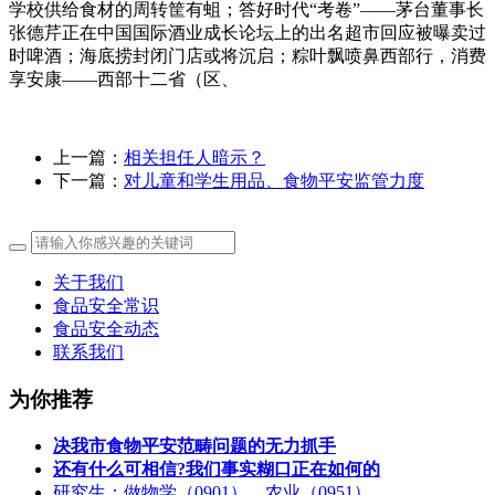
学校供给食材的周转筐有蛆；答好时代“考卷”——茅台董事长
张德芹正在中国国际酒业成长论坛上的出名超市回应被曝卖过
时啤酒；海底捞封闭门店或将沉启；粽叶飘喷鼻西部行，消费
享安康——西部十二省（区、
上一篇：
相关担任人暗示？
下一篇：
对儿童和学生用品、食物平安监管力度
关于我们
食品安全常识
食品安全动态
联系我们
为你推荐
决我市食物平安范畴问题的无力抓手
还有什么可相信?我们事实糊口正在如何的
研究生：做物学（0901）、农业（0951）、