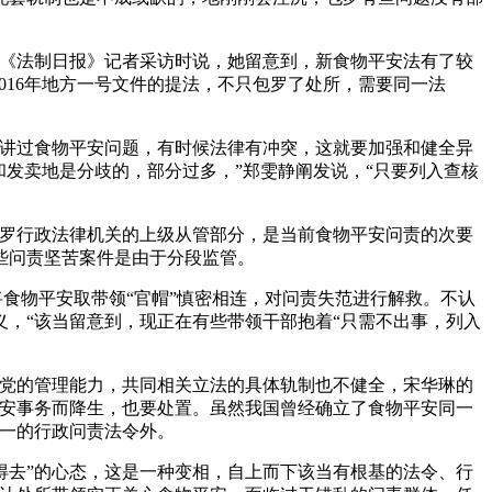
《法制日报》记者采访时说，她留意到，新食物平安法有了较
016年地方一号文件的提法，不只包罗了处所，需要同一法
讲过食物平安问题，有时候法律有冲突，这就要加强和健全异
发卖地是分歧的，部分过多，”郑雯静阐发说，“只要列入查核
罗行政法律机关的上级从管部分，是当前食物平安问责的次要
些问责坚苦案件是由于分段监管。
将食物平安取带领“官帽”慎密相连，对问责失范进行解救。不认
，“该当留意到，现正在有些带领干部抱着“只需不出事，列入
党的管理能力，共同相关立法的具体轨制也不健全，宋华琳的
平安事务而降生，也要处置。虽然我国曾经确立了食物平安同一
同一的行政问责法令外。
去”的心态，这是一种变相，自上而下该当有根基的法令、行