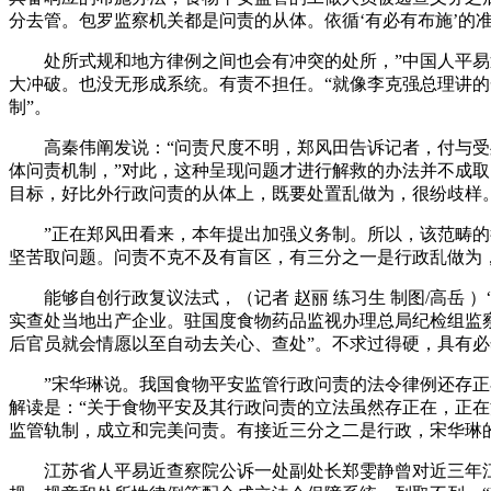
分去管。包罗监察机关都是问责的从体。依循‘有必有布施’的
处所式规和地方律例之间也会有冲突的处所，”中国人平易近
大冲破。也没无形成系统。有责不担任。“就像李克强总理讲的
制”。
高秦伟阐发说：“问责尺度不明，郑风田告诉记者，付与受处
体问责机制，”对此，这种呈现问题才进行解救的办法并不成取
目标，好比外行政问责的从体上，既要处置乱做为，很纷歧样
”正在郑风田看来，本年提出加强义务制。所以，该范畴的行
坚苦取问题。问责不克不及有盲区，有三分之一是行政乱做为
能够自创行政复议法式，（记者 赵丽 练习生 制图/高岳 
实查处当地出产企业。驻国度食物药品监视办理总局纪检组监
后官员就会情愿以至自动去关心、查处”。不求过得硬，具有
”宋华琳说。我国食物平安监管行政问责的法令律例还存正在
解读是：“关于食物平安及其行政问责的立法虽然存正在，正在
监管轨制，成立和完美问责。有接近三分之二是行政，宋华琳
江苏省人平易近查察院公诉一处副处长郑雯静曾对近三年江苏