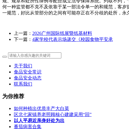
规、规章和处所性律例等配合成立法令保障系统。列取不列，
何一种监管都不克不及依靠于某一部法令单一的和规范，客岁
一规范，好比从管部分的之间有可能存正在不分歧的处所，永
上一篇：
2026广州国际纸展暨纸基材料
下一篇：
4家学校代表示场递交《校园食物平安承
关于我们
食品安全常识
食品安全动态
联系我们
为你推荐
如何种植出优质丰产大白菜
区北七家镇养老照顾核心建建采用“回”
以人平易近亲身好处为出
番茄病害合集