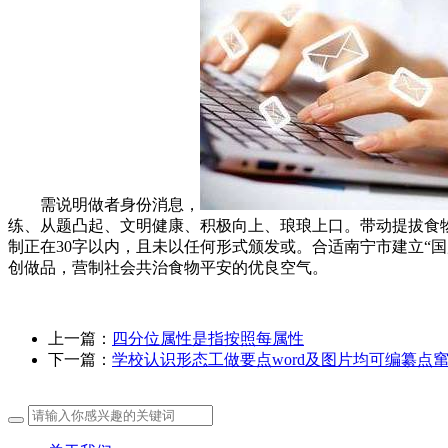
需说明做者身份消息，
练、从题凸起、文明健康、积极向上、琅琅上口。带动提拔食
制正在30字以内，且未以任何形式颁发或。合适南宁市建立“国
创做品，营制社会共治食物平安的优良空气。
上一篇：
四分位属性是指按照每属性
下一篇：
学校认识形态工做要点word及图片均可编纂点