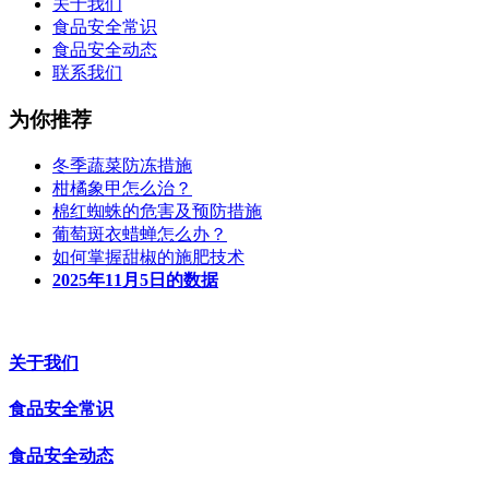
关于我们
食品安全常识
食品安全动态
联系我们
为你推荐
冬季蔬菜防冻措施
柑橘象甲怎么治？
棉红蜘蛛的危害及预防措施
葡萄斑衣蜡蝉怎么办？
如何掌握甜椒的施肥技术
2025年11月5日的数据
关于我们
食品安全常识
食品安全动态