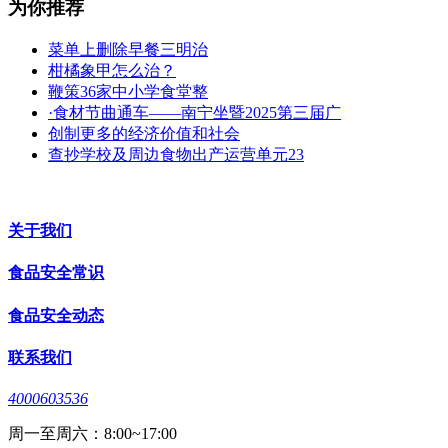
为你推荐
菜单上删除早餐三明治
柑橘象甲怎么治？
鞭策36家中小学食堂整
·食材节曲通车——南宁坐暨2025第三届广
创制更多的经济价值和社会
查抄学校及周边食物出产运营单元23
关于我们
食品安全常识
食品安全动态
联系我们
4000603536
周一至周六：8:00~17:00