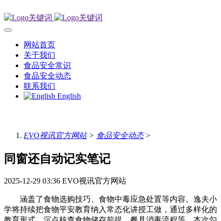
网站首页
关于我们
食品安全常识
食品安全动态
联系我们
English
EVO视讯官方网站
>
食品安全动态
>
同窗还自动记实笔记
2025-12-29 03:36
EVO视讯官方网站
涵盖了食物选购技巧、食物中毒应急处置等内容。逸夫小
学将持续把食物平安教育纳入常态化讲授工做，通过多样化的
教育形式，沉点核查食物储存前提、餐具消毒流程等，本次勾