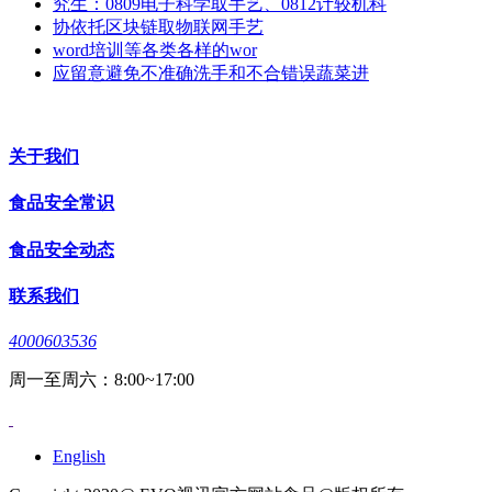
究生：0809电子科学取手艺、0812计较机科
协依托区块链取物联网手艺
word培训等各类各样的wor
应留意避免不准确洗手和不合错误蔬菜进
关于我们
食品安全常识
食品安全动态
联系我们
4000603536
周一至周六：8:00~17:00
English