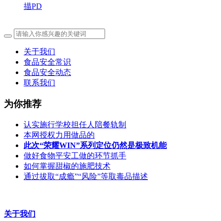
描PD
关于我们
食品安全常识
食品安全动态
联系我们
为你推荐
认实施行学校担任人陪餐轨制
本网授权力用做品的
此次“荣耀WIN”系列定位仍然是极致机能
做好食物平安工做的环节抓手
如何掌握甜椒的施肥技术
通过拔取“成瘾”“风险”等取毒品描述
关于我们