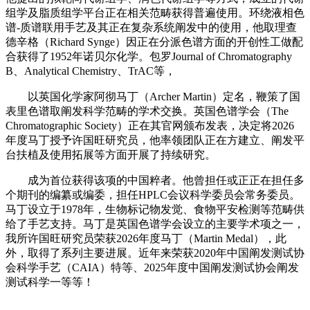
组学及脂质组学平台正在相关范畴获得普遍使用。环绕液相色
谱-质谱联用手艺及其正在复杂系统阐发中的使用，他取理查
德辛格（Richard Synge）因正在分派色谱方面的开创性工做配
合获得了1952年诺贝尔化学。包罗Journal of Chromatography
B、Analytical Chemistry、TrAC等，
以英国化学家阿彻马丁（Archer Martin）定名，鞭策了国
表里色谱取阐发科学范畴的学术交换。英国色谱学会（The
Chromatographic Society）正在其官网颁布发表，决定将2026
年度马丁授予许国旺研究员，他率领团队正在方建立、阐发平
台扶植及使用拓展等方面开展了持续研究。
成为首位获得该项的中国粹者。他曾担任或正正在担任多
个期刊的编纂或编委，担任HPLC会议科学委员会常务委员。
马丁设立于1978年，生物标记物发觉、食物平安检测等范畴供
给了手艺支持。马丁是英国色谱学会设立的主要学术项之一，
我所许国旺研究员荣获2026年度马丁（Martin Medal），此
外，取得了系列主要进展。近年来荣获2020年中国阐发测试协
会科学手艺（CAIA）特等、2025年度中国阐发测试协会阐发
测试科学一等等！