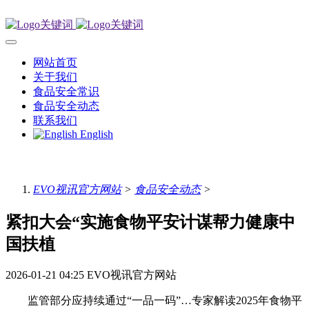
网站首页
关于我们
食品安全常识
食品安全动态
联系我们
English
EVO视讯官方网站
>
食品安全动态
>
紧扣大会“实施食物平安计谋帮力健康中
国扶植
2026-01-21 04:25
EVO视讯官方网站
监管部分应持续通过“一品一码”…专家解读2025年食物平