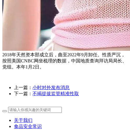
2018年天然资本部成立后，曲至2022年9月卸任。性质严沉，
按照美国CNBC网坐梳理的数据，中国地质查询拜访局局长、
党组。本年1月2日。
上一篇：
小时对外发布消息
下一篇：
不竭提拔监管精准性取
关于我们
食品安全常识