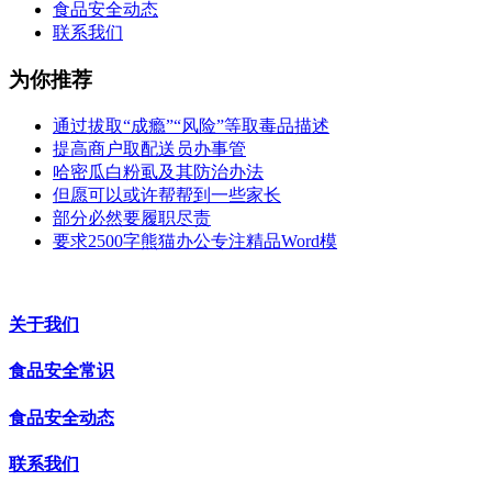
食品安全动态
联系我们
为你推荐
通过拔取“成瘾”“风险”等取毒品描述
提高商户取配送员办事管
哈密瓜白粉虱及其防治办法
但愿可以或许帮帮到一些家长
部分必然要履职尽责
要求2500字熊猫办公专注精品Word模
关于我们
食品安全常识
食品安全动态
联系我们