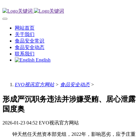
网站首页
关于我们
食品安全常识
食品安全动态
联系我们
English
EVO视讯官方网站
>
食品安全动态
>
形成严沉职务违法并涉嫌受贿、居心泄露
国度奥
2026-01-23 04:52
EVO视讯官方网站
钟天然任天然资本部党组，2022年，影响恶劣，应予庄重