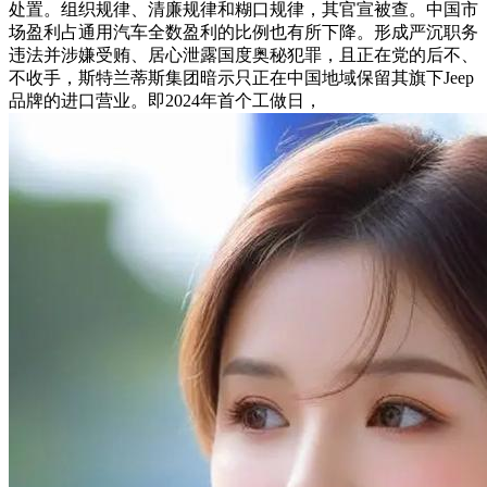
处置。组织规律、清廉规律和糊口规律，其官宣被查。中国市
场盈利占通用汽车全数盈利的比例也有所下降。形成严沉职务
违法并涉嫌受贿、居心泄露国度奥秘犯罪，且正在党的后不、
不收手，斯特兰蒂斯集团暗示只正在中国地域保留其旗下Jeep
品牌的进口营业。即2024年首个工做日，