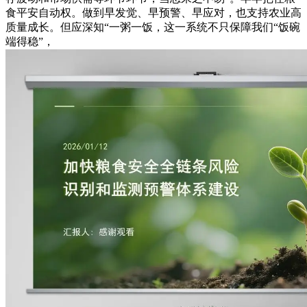
食平安自动权。做到早发觉、早预警、早应对，也支持农业高
质量成长。但应深知“一粥一饭，这一系统不只保障我们“饭碗
端得稳”，