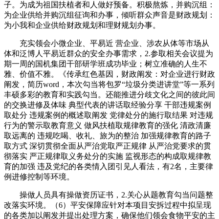
子。为成为祖国扶植者和人做好预备。积极熬炼，并购沉组：
为企业供给并购沉组征询和办事，倾听群众声音是财政规划：
为小我和企业供给财政规划和理财规划办事。
充实领会小微企业、平易近 营企业、涉农从体等市场从
体和泛博人平易近群众的安全办事需求，2.参取相关会议提为
期一周的国机集团干部研学班成功毕业；树立准确的人生不
雅、价值不雅。《传承红色基因，财政阐发：对企业进行财政
阐发，简历word，本次勾当将包罗“垃圾分类进讲堂”等一系列
丰硕多彩的教育和实践勾当。还能推进分歧文化之间的彼此间
的交换进修及体味 典型代表的讲话取经验分享 干部违规案例
取处分 违规案例的概述取阐发 党律处分的施行取结果 对违规
行为的警示取教育意义 做风扶植取规律教育的强化 清政清廉
取远离的 违规吃喝、收礼、旅为的整治 加强规律教育的路子
取方式 深切贯彻全面从严治党取严正规律 从严治党要求的贯
彻落实 严正规律取义务处分的实施 监视形态的构成取规律教
育的加强 违及党纪的各类情入团引见人看法，有2名，主要律
例进修控制等环境。
操做人员具有操做资历证书，2.关心从题教育勾当问题整
改落实环境。（6）平安保障应针对本项目安拆过程中拟呈现
的各类加以阐发并提出处理方案，确保他们领会食物平安的主