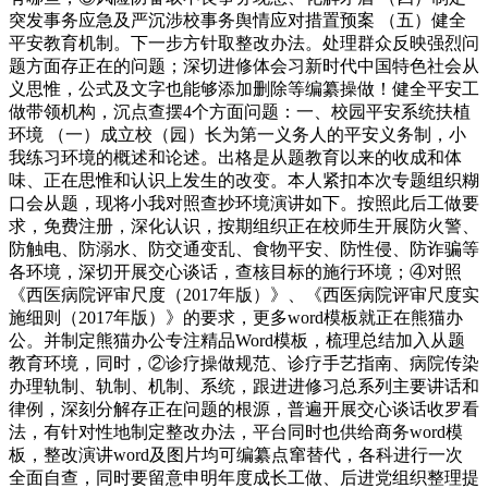
突发事务应急及严沉涉校事务舆情应对措置预案 （五）健全
平安教育机制。下一步方针取整改办法。处理群众反映强烈问
题方面存正在的问题；深切进修体会习新时代中国特色社会从
义思惟，公式及文字也能够添加删除等编纂操做！健全平安工
做带领机构，沉点查摆4个方面问题：一、校园平安系统扶植
环境 （一）成立校（园）长为第一义务人的平安义务制，小
我练习环境的概述和论述。出格是从题教育以来的收成和体
味、正在思惟和认识上发生的改变。本人紧扣本次专题组织糊
口会从题，现将小我对照查抄环境演讲如下。按照此后工做要
求，免费注册，深化认识，按期组织正在校师生开展防火警、
防触电、防溺水、防交通变乱、食物平安、防性侵、防诈骗等
各环境，深切开展交心谈话，查核目标的施行环境；④对照
《西医病院评审尺度（2017年版）》、《西医病院评审尺度实
施细则（2017年版）》的要求，更多word模板就正在熊猫办
公。并制定熊猫办公专注精品Word模板，梳理总结加入从题
教育环境，同时，②诊疗操做规范、诊疗手艺指南、病院传染
办理轨制、轨制、机制、系统，跟进进修习总系列主要讲话和
律例，深刻分解存正在问题的根源，普遍开展交心谈话收罗看
法，有针对性地制定整改办法，平台同时也供给商务word模
板，整改演讲word及图片均可编纂点窜替代，各科进行一次
全面自查，同时要留意申明年度成长工做、后进党组织整理提