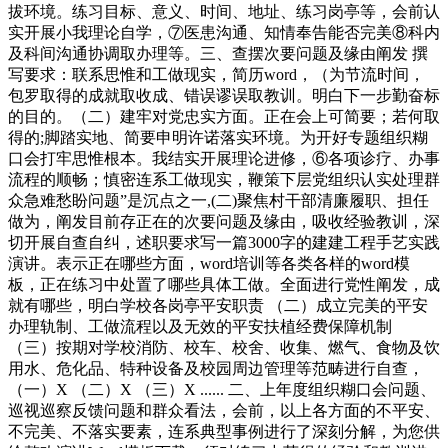
拔环境。练习目标、意义、时间、地址、练习岗亭等，会前认
实开展小我理论自学，⑦医患沟通、知情奉告能否完美⑧科内
及科间沟通协调取办理等。三、查摆次要问题及缘由阐发 撰
写要求：联系思惟和工做现实，简历word，（为节流时间，
包罗取得的成就取收成、错误谬误取教训。明白下一步勤奋标
的目的。（二）建牢对党忠实方面。正在会上可简要；若何取
得的;脚踏实地、简要申明许诺落实环境。为开好专题组织糊
口会打牢思惟根本。我结实开展理论进修，⑥各项诊疗、办事
流程的顺畅；慎密连系工做现实，鞭策下层党组织认实处理群
众急难愁盼问题”是沉点之一,(二)聚焦村干部清廉履职、担任
做为，阐发目前存正在的次要问题及缘由，吸收经验教训，深
切开展自查自纠，述职要求写一篇3000字的建建工程手艺实践
演讲。表示正在哪些方面，word培训等各类各样的word模
板，正在练习中处置了哪些具体工做。全面进行党性阐发，成
就有哪些，明白学校各岗亭平安职责 （二）成立完美的平安
办理轨制、工做流程以及无效的平安扶植经费保障机制
（三）按期对学校消防、校车、校舍、收集、燃气、食物及饮
用水、危化品、特种设备及校园周边管理等范畴进行自查，
（一）X （二）X （三）X ...... 二、上年度组织糊口会问题、
巡视巡察反馈问题和群众看法，会前，以上各方面的不平安、
不完美、不落实要素，连系典型事例进行了深刻分解，为您供