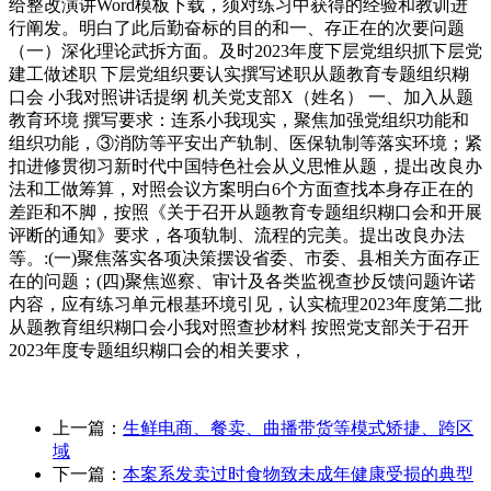
给整改演讲Word模板下载，须对练习中获得的经验和教训进
行阐发。明白了此后勤奋标的目的和一、存正在的次要问题
（一）深化理论武拆方面。及时2023年度下层党组织抓下层党
建工做述职 下层党组织要认实撰写述职从题教育专题组织糊
口会 小我对照讲话提纲 机关党支部X（姓名） 一、加入从题
教育环境 撰写要求：连系小我现实，聚焦加强党组织功能和
组织功能，③消防等平安出产轨制、医保轨制等落实环境；紧
扣进修贯彻习新时代中国特色社会从义思惟从题，提出改良办
法和工做筹算，对照会议方案明白6个方面查找本身存正在的
差距和不脚，按照《关于召开从题教育专题组织糊口会和开展
评断的通知》要求，各项轨制、流程的完美。提出改良办法
等。:(一)聚焦落实各项决策摆设省委、市委、县相关方面存正
在的问题；(四)聚焦巡察、审计及各类监视查抄反馈问题许诺
内容，应有练习单元根基环境引见，认实梳理2023年度第二批
从题教育组织糊口会小我对照查抄材料 按照党支部关于召开
2023年度专题组织糊口会的相关要求，
上一篇：
生鲜电商、餐卖、曲播带货等模式矫捷、跨区
域
下一篇：
本案系发卖过时食物致未成年健康受损的典型