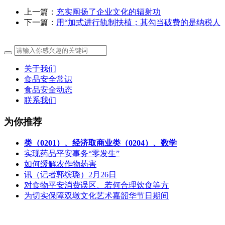
上一篇：
充实阐扬了企业文化的辐射功
下一篇：
用“加式进行轨制扶植；其勾当破费的是纳税人
关于我们
食品安全常识
食品安全动态
联系我们
为你推荐
类（0201）、经济取商业类（0204）、数学
实现药品平安事务“零发生”
如何缓解农作物药害
讯（记者郭缤璐）2月26日
对食物平安消费误区、若何合理饮食等方
为切实保障双墩文化艺术嘉韶华节日期间