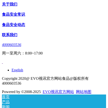
关于我们
食品安全常识
食品安全动态
联系我们
4000603536
周一至周六：8:00~17:00
English
Copyright 2020@ EVO视讯官方网站食品@版权所有
4000603536
Powered by
©2008-2025
EVO视讯官方网站
网站地图
首页
产品
新闻