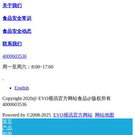
关于我们
食品安全常识
食品安全动态
联系我们
4000603536
周一至周六：8:00~17:00
English
Copyright 2020@ EVO视讯官方网站食品@版权所有
4000603536
Powered by
©2008-2025
EVO视讯官方网站
网站地图
首页
产品
新闻