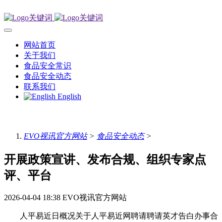
网站首页
关于我们
食品安全常识
食品安全动态
联系我们
English
EVO视讯官方网站
>
食品安全动态
>
开展政策宣讲、发布合规、组织专家点
评、平台
2026-04-04 18:38
EVO视讯官方网站
人平易近日概况关于人平易近网聘请聘请英才告白办事合