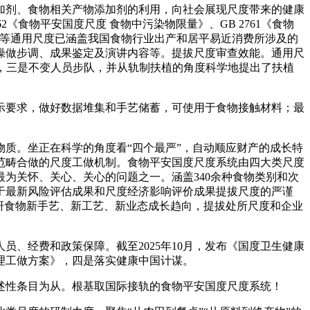
剂、食物相关产物添加剂的利用，向社会展现尺度带来的健康
2《食物平安国度尺度 食物中污染物限量》、GB 2761《食物
量》等通用尺度已涵盖我国食物行业出产和居平易近消费所涉及的
操做步调、成果鉴定及演讲内容等。提拔尺度审查效能。通用尺
做，三是不变人员步队，并从轨制扶植的角度科学地提出了扶植
要求，做好数据堆集和手艺储蓄，可使用于食物接触材料；最
质。坐正在科学的角度看“四个最严”，自动顺应财产的成长特
范畴合做的尺度工做机制。食物平安国度尺度系统由四大类尺度
为关怀、关心、关心的问题之一。涵盖340余种食物类别和次
于最新风险评估成果和尺度经济影响评价成果提拔尺度的严谨
研食物新手艺、新工艺、新业态成长趋向，提拔处所尺度和企业
经费和政策保障。截至2025年10月，发布《国度卫生健康
理工做方案》，四是落实健康中国计谋。
性条目为从。根基取国际接轨的食物平安国度尺度系统！