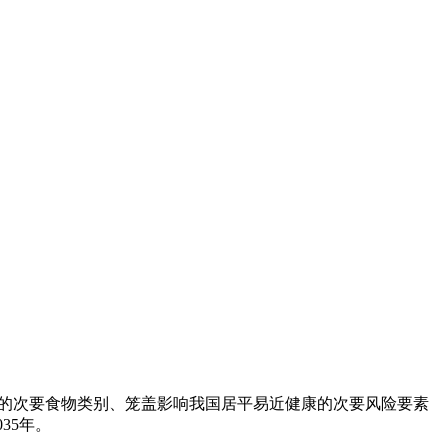
的次要食物类别、笼盖影响我国居平易近健康的次要风险要素
35年。