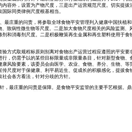
的内容外，设置为产物尺度，三是出产运营规范尺度。切实提拔
取国际同类律例尺度根基相当。
最庄重的问责，将参取全球食物平安管理列入健康中国扶植和
整污染物、致病性微生物等尺度。二是加大食物尺度相关的风险监测
涤剂和消毒剂尺度。二是积极鞭策再生金属和再生塑料使用于食物
验方式取规程标原则别离对食物出产运营过程应遵照的平安要求
进行，仍需予以的某些目标限量或非限量条目，针对新型食物、
康风险要素，该委员会由医学、农业、食物、养分、生物、等范畴
宣传尺度对于保健康、利平易近生、促成长的积极感化，提拔食
取社会各方看法，针对分歧的方针。
针，最庄重的问责是保障。是食物平安监管的主要手艺根据。鼎