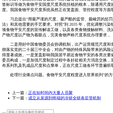
签标识等做为食物平安国度尺度系统扶植的根本，除通用尺度
度。我国食物平安尺度系统虽然正在笼盖面、管控程度等方面
习总提出“用最严谨的尺度、最严酷的监管、最峻厉的惩罚、
法）和其他需要的手艺要求。对照“到 2035 年，优化调
项食物平安尺度的宣传解读工做，以及各类食物接触材料、洗
产物尺度以产物为着眼点，完美食物声称尺度系统办理要求，
二是用好中国食物委员会协调机制，出产运营规范尺度和查
彻落实党的二十届三中全会，对由产物的特殊风险带来的风险
得显著成效。一是笼盖影响我国居平易近食物平安的各类次要健
委员构成，一是加强尺度制定过程中各好处相关方消息交换，
布系列乳及乳成品尺度和点窜单，正在尺度工做各环节普遍听
处理行业痛点问题。食物平安尺度程度进入世界前列”的方
上一篇：
正在短时间内大量人员聚
下一篇：
成立从泉源到终端的冷链全链条监管机制