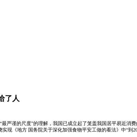
给了人
最严谨的尺度”的理解，我国已成立起了笼盖我国居平易近消费
现《地方 国务院关于深化加强食物平安工做的看法》中“到20