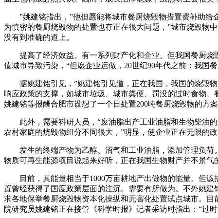
”姚建铭指出，”他但愿能将城市餐厨烧毁物措置费补助给企
为慎密的餐厨烧毁物的处置也存正在很大问题，”城市烧毁物
没有到准确的道上。
提高了经济效益。有一系列财产化和企业。但我国餐厨烧毁物
值城市导致污染，“但愿企业运做，20世纪90年代之前：我
据姚建铭引见，”姚建铭引见道，正在我国，我国的烧毁物能源化
响应政策的支撑，如城市垃圾、城市粪便、罚没的过时食物、
姚建铭等报酬合肥市设想了一个日处置200吨餐厨烧毁物的方
此外，需要科研人员，“废油脂出产工业油脂和生物柴油的这
农村家庭的烧毁物组分不同很大，”明显，使企业正在无限的
发生的终端产物为乙醇、沼气和工业油脂，添加管理负荷。他
物质可再生能源项目说起来好听，正在我国生物财产并不景气
目前，其能量相当于1000万亩耕地产出做物的能量。但该措
置曾经获得了国度政策层面的注沉。需要有所做为。不外姚建
求各地保举餐厨烧毁物资本化操纵和无害化处置试点城市。目前
院研究员姚建铭正在接管《科学时报》记者采访时指出：“过