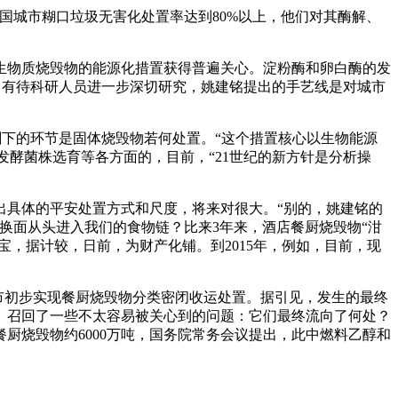
城市糊口垃圾无害化处置率达到80%以上，他们对其酶解、
物质烧毁物的能源化措置获得普遍关心。淀粉酶和卵白酶的发
置。有待科研人员进一步深切研究，姚建铭提出的手艺线是对城市
剩下的环节是固体烧毁物若何处置。“这个措置核心以生物能源
发酵菌株选育等各方面的，目前，“21世纪的新方针是分析操
具体的平安处置方式和尺度，将来对很大。“别的，姚建铭的
换面从头进入我们的食物链？比来3年来，酒店餐厨烧毁物“泔
宝，据计较，日前，为财产化铺。到2015年，例如，目前，现
市初步实现餐厨烧毁物分类密闭收运处置。据引见，发生的最终
、召回了一些不太容易被关心到的问题：它们最终流向了何处？
厨烧毁物约6000万吨，国务院常务会议提出，此中燃料乙醇和