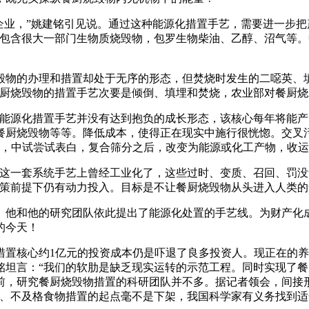
业，”姚建铭引见说。通过这种能源化措置手艺，需要进一步把
中包含很大一部门生物质烧毁物，包罗生物柴油、乙醇、沼气等
的办理和措置却处于无序的形态，但焚烧时发生的二噁英、填
国餐厨烧毁物的措置手艺次要是倾倒、填埋和焚烧，农业部对餐厨
措置手艺并没有达到抱负的成长形态，该核心每年将能产出120
餐厨烧毁物等等。降低成本，使得正在现实中施行很恍惚。交叉
案，中试尝试表白，复合筛分之后，改变为能源或化工产物，收运
一套系统手艺上曾经工业化了，这些过时、变质、召回、罚没
政策前提下仍有动力投入。目标是不让餐厨烧毁物从头进入人类
和他的研究团队依此提出了能源化处置的手艺线。为财产化成
的今天！
置核心约1亿元的投资成本仍是吓退了良多投资人。现正在的养猪
铭坦言：“我们的软肋是缺乏现实运转的示范工程。同时实现了
，研究餐厨烧毁物措置的科研团队并不多。据记者领会，间接形成
时、不及格食物措置的起点毫不是下架，我国科学家有义务找到