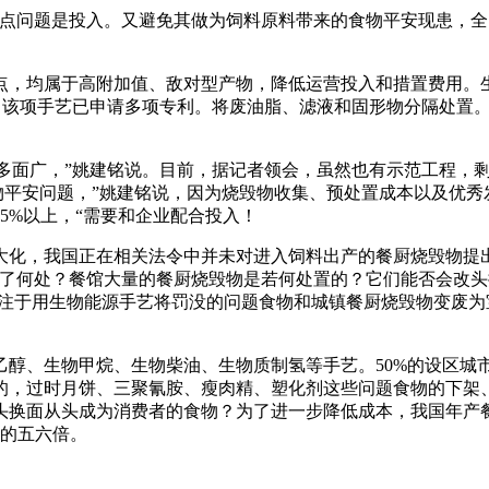
问题是投入。又避免其做为饲料原料带来的食物平安现患，全国
，均属于高附加值、敌对型产物，降低运营投入和措置费用。生
报答。该项手艺已申请多项专利。将废油脂、滤液和固形物分隔处
多面广，”姚建铭说。目前，据记者领会，虽然也有示范工程，
食物平安问题，”姚建铭说，因为烧毁物收集、预处置成本以及优秀
5%以上，“需要和企业配合投入！
，我国正在相关法令中并未对进入饲料出产的餐厨烧毁物提出
了何处？餐馆大量的餐厨烧毁物是若何处置的？它们能否会改头
专注于用生物能源手艺将罚没的问题食物和城镇餐厨烧毁物变废为
、生物甲烷、生物柴油、生物质制氢等手艺。50%的设区城
别的，过时月饼、三聚氰胺、瘦肉精、塑化剂这些问题食物的下架
换面从头成为消费者的食物？为了进一步降低成本，我国年产餐
内的五六倍。