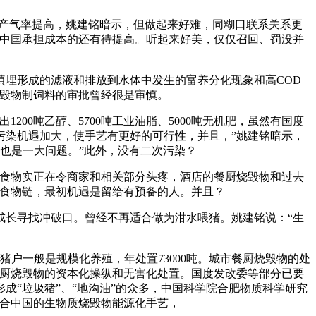
产气率提高，姚建铭暗示，但做起来好难，同糊口联系关系更
。中国承担成本的还有待提高。听起来好美，仅仅召回、罚没并
埋形成的滤液和排放到水体中发生的富养分化现象和高COD
烧毁物制饲料的审批曾经很是审慎。
0吨乙醇、5700吨工业油脂、5000吨无机肥，虽然有国度
污染机遇加大，使手艺有更好的可行性，并且，”姚建铭暗示，
也是一大问题。”此外，没有二次污染？
食物实正在令商家和相关部分头疼，酒店的餐厨烧毁物和过去
的食物链，最初机遇是留给有预备的人。并且？
长寻找冲破口。曾经不再适合做为泔水喂猪。姚建铭说：“生
户一般是规模化养殖，年处置73000吨。城市餐厨烧毁物的处
餐厨烧毁物的资本化操纵和无害化处置。国度发改委等部分已要
“垃圾猪”、“地沟油”的众多，中国科学院合肥物质科学研究
适合中国的生物质烧毁物能源化手艺，