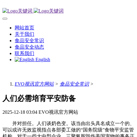
网站首页
关于我们
食品安全常识
食品安全动态
联系我们
English
EVO视讯官方网站
>
食品安全常识
>
人们必需培育平安防备
2025-12-18 03:04
EVO视讯官方网站
并对担任。人们谈奶色变。该当由出头具名成立一个的、
可以或许无效监视指点各部委工做的“国务院级”食物平安监管
机构，对于一些大中型企业，三聚氰胺毁伤美国宠物的事务正