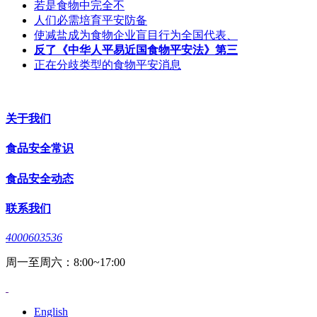
若是食物中完全不
人们必需培育平安防备
使减盐成为食物企业盲目行为全国代表、
反了《中华人平易近国食物平安法》第三
正在分歧类型的食物平安消息
关于我们
食品安全常识
食品安全动态
联系我们
4000603536
周一至周六：8:00~17:00
English