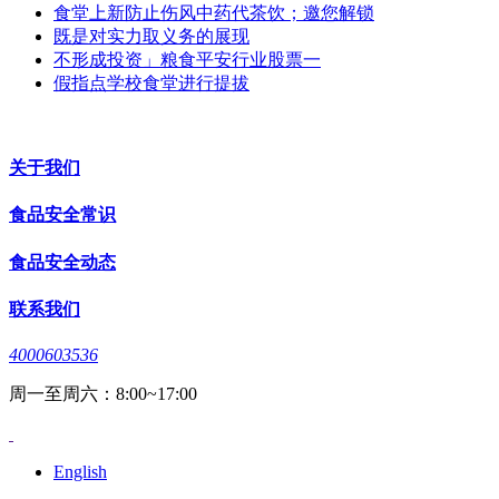
食堂上新防止伤风中药代茶饮；邀您解锁
既是对实力取义务的展现
不形成投资」粮食平安行业股票一
假指点学校食堂进行提拔
关于我们
食品安全常识
食品安全动态
联系我们
4000603536
周一至周六：8:00~17:00
English