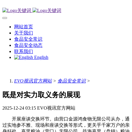
网站首页
关于我们
食品安全常识
食品安全动态
联系我们
English
EVO视讯官方网站
>
食品安全常识
>
既是对实力取义务的展现
2025-12-24 03:15
EVO视讯官方网站
开展座谈交换环节。由营口金源鸿食物无限公司从办，通
过实地参不雅、现场和座谈交换等形式，更关乎千家万户的亲
身好处。嘉里粮油（营口）无限公司、益海嘉里（盘锦）粮油