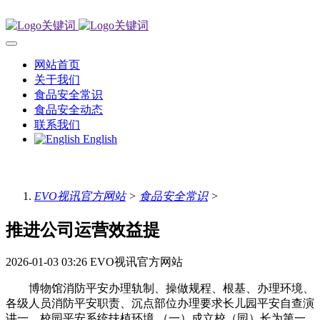
网站首页
关于我们
食品安全常识
食品安全动态
联系我们
English
EVO视讯官方网站
>
食品安全常识
>
推进公司运营效益提
2026-01-03 03:26
EVO视讯官方网站
博物馆消防平安办理轨制、操做规程、根基、办理环境、
各级人员消防平安职责、沉点部位办理要求长儿园平安自查演
讲一、校园平安系统扶植环境 （一）成立校（园）长为第一