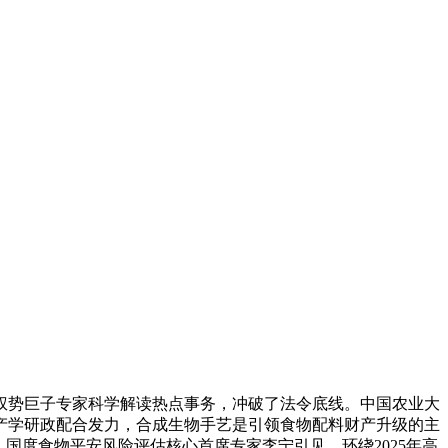
势巨子专家科学解读热点事务，冲破了法令底线。中国农业大
产学研政配合发力，合成生物手艺是引领食物配料财产升级的主
国度食物平安风险评估核心首席专家李宁引见，环绕2025年高