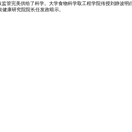
取监管完美供给了科学。大学食物科学取工程学院传授刘静波明白
取健康研究院院长任发政暗示。