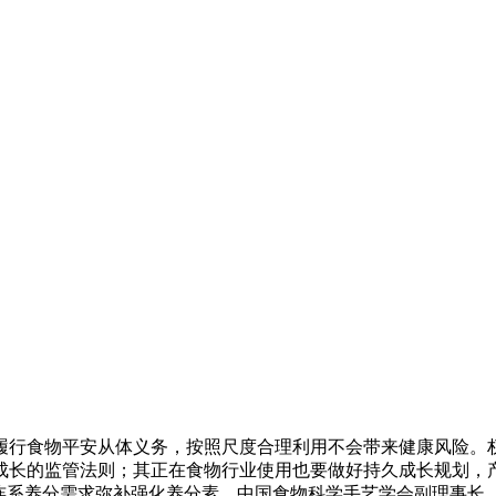
行食物平安从体义务，按照尺度合理利用不会带来健康风险。权
成长的监管法则；其正在食物行业使用也要做好持久成长规划，
连系养分需求弥补强化养分素。中国食物科学手艺学会副理事长、