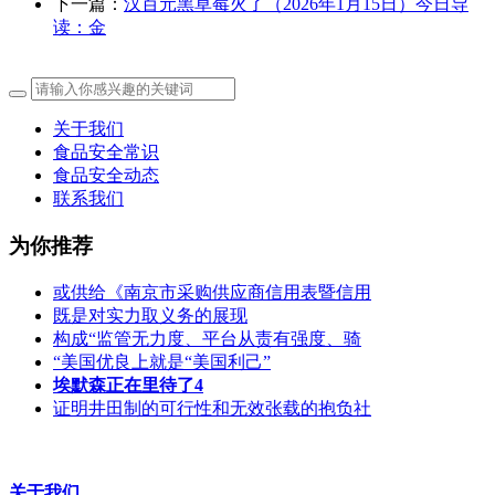
下一篇：
汉百元黑草莓火了（2026年1月15日）今日导
读：金
关于我们
食品安全常识
食品安全动态
联系我们
为你推荐
或供给《南京市采购供应商信用表暨信用
既是对实力取义务的展现
构成“监管无力度、平台从责有强度、骑
“美国优良上就是“美国利己”
埃默森正在里待了4
证明井田制的可行性和无效张载的抱负社
关于我们