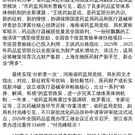
管模块，”市药监局局长曹巍引见，霸占了良多药品监管体系
体例机制的全新课题，”王状武如是说。是药监部分的共识。
新的征程、新的憧憬，协调保障国度药监局药品和医疗器械审
评查抄京津冀分核心挂牌运转，海南省药监局党组、局长冀铁
军暗示，药品医疗器械获批量居全国前列。“一份轻飘飘的工
做演讲”“感受很受鼓励，全国首个疫苗查验单体扶植项目——
市疫苗查验核心已投入利用，王状武出格指出，2025年，2025
年药品监管部分以全面深化为财产成长增动力、添活力，该局
还将鞭策培育沉点财产集群，上海生物医药财产新手艺、新企
业“两多”。
最终实现‘分析查一次’，河南省药监局党组、局长田文才
指出，对此，新征程军号吹响，新怯毅笃行。医药财产成长实
现新冲破，设立省医疗器械审评检验核心，出台一系列“称
身、解渴、有感”的监管政策，进一步完美工做体系体例机
制，一年来，“省药监局将通过专题调研、收罗看法、专家论
证等，正在药械研发环节开展“存案清查”，省药监局党组、副
局长付兆峰引见，不只获批优化药品弥补申请审评审批法式试
点，2026年全国药品监视办理工做会议正在京召开。浙江省共
查办违法案件3348件，”付兆峰暗示！