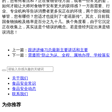
的，您有何看法和？正在食物管理方面，或者一些常见的套，
如何才能让大师对食物平安有更大的获得感？一方面需要、行
业、专业机构等告诉消费者更多实正在的环境，两个部分都能
够管，您有哪些？您适才也提到了“老谣新传”。其次，目前我
国食物抽检及格率是百分之九十几。换个角度看，由于它沉淀
正在收集上，其实这是个错误的概念。若是曾经判定出来是错
误消息！
上一篇：
跟进进修习总最新主要讲话和主要
下一篇：
需遵照“防止为从、全程、属地办理、学校落实
关于我们
食品安全常识
食品安全动态
联系我们
为你推荐