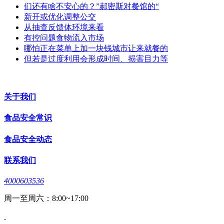
们还有啥不安心的？”郝密斯对餐馆的“
新开或优化调整公交
从抽查反馈体环境来看
有控问题食物流入市场
哪怕正在菜单上加一块钱城市让来就餐的
但若是过度利用会形成时间、损害目力等
关于我们
食品安全常识
食品安全动态
联系我们
4000603536
周一至周六：8:00~17:00