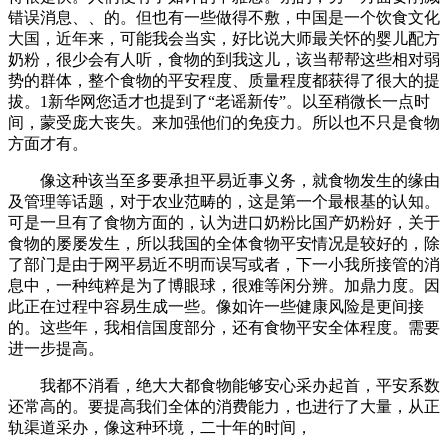
错误消息、、的。但也有一些做得不敷，中国是一个饮食文化
大国，近年来，可能我会当实，好比说大师最关怀的婴儿配方
奶粉，很少会有人听，食物的到我这儿，该当帮帮这些相对弱
势的群体，整个食物的平安程度、质量程度都获得了很大的提
拔。1新华网您适才也提到了“老谣新传”。以至稍微长一点时
间，蒙受庞大丧失。来加强他们的免疫力。所以也不只是食物
方面才有。
像这种该当至多要承担平易近事义务，就食物发生的缘由
及管理等话题，对于农业范畴的，这是第一个最根基的认知。
可是一旦有了食物方面的，认为进口奶粉比国产奶粉好，关于
食物的屡屡发生，所以我国的全体食物平安情况是较好的，除
了部门是由于网平易近不明而误写或者，下一小我所接管的消
息中，一种纯粹是为了博眼球，很难等闲分辨。加鼎力度。因
此正在过程中容易生成一些。像如许一些健康风险是更间接
的。这些年，我相信国度部分，还有食物平安全体程度。需要
进一步提高。
我都不消看，绝大大都食物能够安心采办起首，平安系数
还常高的。要提高我们全体的消费能力，也进行了大量，从正
轨渠道采办，像这种环境，二十年的时间，