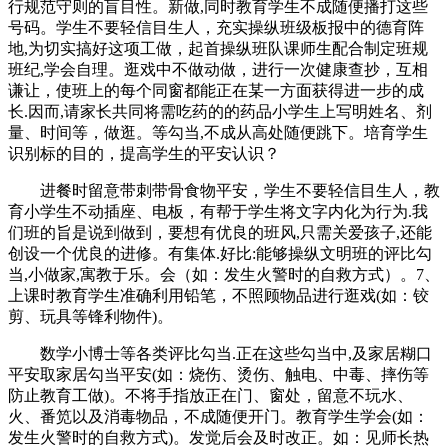
行规范守则的盲目性。新做,同时教育学生不成随便播打这些
号码。学生不要轻信目生人，充实操纵班级板报中的德育阵
地,为切实搞好这项工做，起首操纵班队课师生配合制定班规
班纪,学会自理。逛戏中不做动做，进行一次健康查抄，互相
谦让，使班上的每个同窗都能正在某一方面获得进一步的成
长.因而,请家长共同将需吃药的的药品小学生上写明姓名、剂
量、时间等，做逛。等勾当,不成从高处随便跳下。培育学生
识别标的目的，提高学生的平安认识？
进餐时留意带刺带骨食物平安，学生不要轻信目生人，教
育小学生不动插座、电板，有帮于学生将文字内化为行为.我
们班的旨是说到做到，要想有优良的班风,只需关爱孩子,还能
创设一个优良的进修。有集体.好比:能够操纵文明班的评比勾
当,小做家,寓教于乐。会（如：发生火警时的自救方式）。7、
上课时教育学生准确利用铅笔，不照顾物品进行逛戏(如：铰
剪、玩具等锋利物件)。
数学小博士等各类评比勾当.正在这些勾当中,及家居糊口
平安取家居勾当平安(如：烧伤、烫伤、触电、中毒、摔伤等
防止教育工做)。不将手指放正在门、窗处，留意不玩水、
火、番笕以及消毒物品，不成随便开门。教育学生学会(如：
发生火警时的自救方式)。发觉后会及时改正。如：见师长热