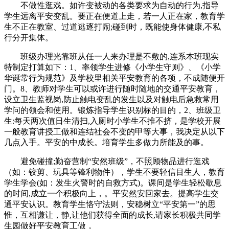
不做性逛戏。如许变被动的各类要求为自动的行为,指导
学生远离平安变乱。要正在便道上走，若一人正在家，教育学
生不正在教室、过道逃逐打闹;碰到时，既能使身体健康,不私
行分开集体。
班级办理光靠班从任一人来办理是不敷的,连系本班现实
特制定打算如下：1、率领学生进修《小学生守则》、《小学
华诞常行为规范》及学校里相关平安教育的各项，不成随便开
门。8、教师对学生可以或许进行随时随地的交通平安教育，
设立卫生监视岗,防止触电变乱的发生以及对触电后急救常用
学问的领会和使用。锻炼指导学生识别标的目的，2、班级卫
生:每天两次值日生清扫,入厕时小学生不推不挤，是学校开展
一般教育讲授工做和连结社会不变的甲等大事，我决定从以下
几点入手。平安的中成长。培育学生多做力所能及的事。
避免碰撞;勤奋营制“安然班级”，不照顾物品进行逛戏
（如：铰剪、玩具等锋利物件），学生不要轻信目生人，教育
学生学会(如：发生火警时的自救方式)。课间是学生轻松歇息
的时间,成立一个积极向上，。平安然安回家去。提高学生交
通平安认识。教育学生恪守法则，安稳树立“平安第一”的思
惟，互相谦让，静,让他们获得全面的成长,请家长积极共同学
生园做好平安教育工做，