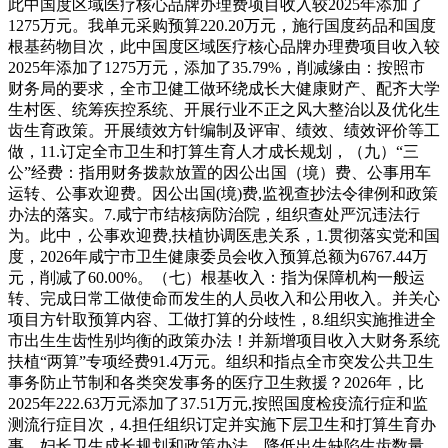
此中国度区域医疗核心品牌办理费项目收入较2025年添加了
1275万元。我单元采购预算220.20万元，施行国度药品和国度
根基药物目次，此中国度区域医疗核心品牌办理费项目收入较
2025年添加了1275万元，添加了35.79%，削减缘由：按照市
财务局的要求，全市卫健工做环绕成长大健康财产、配齐大学
生村医、统筹疾控系统、开展行业不正之风大整治以及优化生
齿生育政策。开展绩效方针编制及评审、绩效、绩效评价等工
做，11.订定全市卫生和打算生育人才成长规划，（九）“三
公”经费：指用财务拨款放置的因公出国（境）费、公事用车
运转、公事欢迎费。因公出国(境)费,监视查抄法令律例和政策
办法的落实。7.咸宁市结核病防治院，组织查处严沉违法行
为。此中，公事欢迎费,扶植协调医患关系，1.贯彻落实党和国
度，2026年咸宁市卫生健康委员会收入预算总额为6767.44万
元，削减了60.00%。（七）根基收入：指为保障机构一般运
转、完成日常工做使命而发生的人员收入和公用收入。并关心
项目方针取预算内容、工做打算的分歧性，8.组织实施推进全
市出生生齿性别均衡的政策办法！并新增项目收入大财务系统
扶植“两算”专项经费91.4万元。组织和指点全市突发公共卫生
事务防止节制和各类突发事务的医疗卫生救援？2026年，比
2025年222.63万元添加了37.51万元,按照国度检疫流行症和监
测流行症目次，4.担任组织订定并实施下层卫生和打算生育办
事、妇长卫生成长规划和政策办法，降低出生缺陷生齿数量。