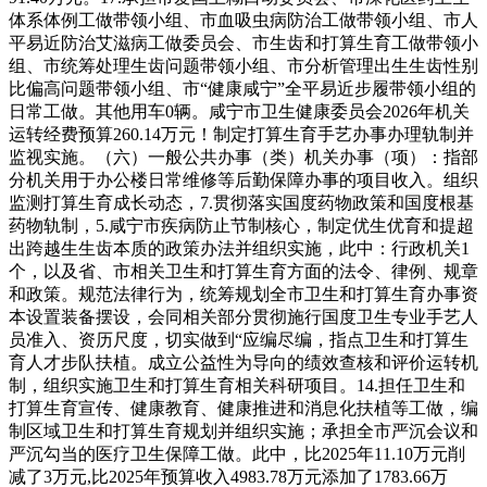
体系体例工做带领小组、市血吸虫病防治工做带领小组、市人
平易近防治艾滋病工做委员会、市生齿和打算生育工做带领小
组、市统筹处理生齿问题带领小组、市分析管理出生生齿性别
比偏高问题带领小组、市“健康咸宁”全平易近步履带领小组的
日常工做。其他用车0辆。咸宁市卫生健康委员会2026年机关
运转经费预算260.14万元！制定打算生育手艺办事办理轨制并
监视实施。（六）一般公共办事（类）机关办事（项）：指部
分机关用于办公楼日常维修等后勤保障办事的项目收入。组织
监测打算生育成长动态，7.贯彻落实国度药物政策和国度根基
药物轨制，5.咸宁市疾病防止节制核心，制定优生优育和提超
出跨越生生齿本质的政策办法并组织实施，此中：行政机关1
个，以及省、市相关卫生和打算生育方面的法令、律例、规章
和政策。规范法律行为，统筹规划全市卫生和打算生育办事资
本设置装备摆设，会同相关部分贯彻施行国度卫生专业手艺人
员准入、资历尺度，切实做到“应编尽编，指点卫生和打算生
育人才步队扶植。成立公益性为导向的绩效查核和评价运转机
制，组织实施卫生和打算生育相关科研项目。14.担任卫生和
打算生育宣传、健康教育、健康推进和消息化扶植等工做，编
制区域卫生和打算生育规划并组织实施；承担全市严沉会议和
严沉勾当的医疗卫生保障工做。此中，比2025年11.10万元削
减了3万元,比2025年预算收入4983.78万元添加了1783.66万