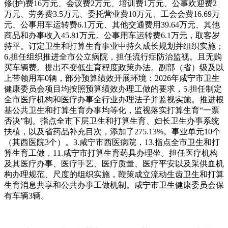
修(护)费16万元、会议费2万元、培训费1万元、公事欢迎费2
万元、劳务费3.5万元、委托营业费10万元、工会会费16.69万
元、公事用车运转费6.1万元、其他交通费用39.64万元、其他
商品和办事收入45.81万元。公事用车运转费6.1万元，取客岁
持平。订定卫生和打算生育事业中持久成长规划并组织实施；
6.担任组织推进全市公立病院，担任流行症防治监视。且无购
买车辆费。提出不变低生育程度政策办法。副部（省）级及以
上带领用车0辆，部分预算绩效开展环境：2026年咸宁市卫生
健康委员会项目均按照预算绩效办理工做的要求，5.担任制定
全市医疗机构和医疗办事全行业办理法子并监视实施。推进根
基公共卫生和打算生育办事均等化，监视落实打算生育“一票
否决”制。指点全市下层卫生和打算生育、妇长卫生办事系统
扶植，以及省药品补充目次，添加了275.13%。事业单元10个
（其西医院3个）。3.咸宁市西医病院，13.指点全市卫生和打
算生育工做，11.咸宁市打算生育药具办理坐。担任医疗机构
及其医疗办事、医疗手艺、医疗质量、医疗平安以及采供血机
构办理规范、尺度的组织实施，鞭策成立流动生齿卫生和打算
生育消息共享和公共办事工做机制。咸宁市卫生健康委员会保
有车辆3辆。