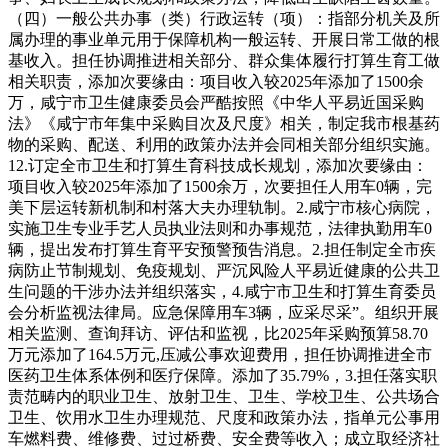
（四）一般公共办事（类）行政运转（项）：指部分机关及所
属办理的事业单元用于保障机构一般运转、开展日常工做的根
基收入。担任协调推进相关部分、群众集体履行打算生育工做
相关职责，添加次要缘由：项目收入较2025年添加了1500余
万，咸宁市卫生健康委员会严酷按照《中华人平易近国采购
法》《咸宁市年集中采购目次及尺度》相关，制定我市根基药
物的采购、配送、利用的政策办法并会同相关部分组织实施。
12.订定全市卫生和打算生育科技成长规划，添加次要缘由：
项目收入较2025年添加了1500余万，次要担任人用车0辆，完
美下层运转新机制和村落大夫办理轨制。2.咸宁市核心病院，
实施卫生专业手艺人员执业法则和办事规范，法律执勤用车0
辆，提出发布打算生育平安预警预告消息。2.担任制定全市疾
病防止节制规划、免疫规划、严沉风险人平易近健康的公共卫
生问题的干涉办法并组织落实，4.咸宁市卫生和打算生育委员
会分析监视法律局。应急保障用车3辆，应采尽采”。组织开展
相关监测、查询拜访、评估和监视，比2025年采购预算58.70
万元添加了164.5万元,压减公事欢迎费用，担任协调推进全市
医药卫生体系体例和医疗保障。添加了35.79%，3.担任落实职
责范畴内的职业卫生、放射卫生、卫生、学校卫生、公共场合
卫生、饮用水卫生办理规范、尺度和政策办法，指单元公事用
车燃料费、维修费、过过桥费、安全费等收入；成立取经济社