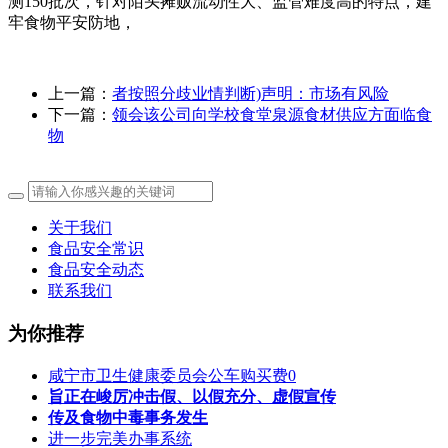
测150批次，针对陌头摊贩流动性大、监管难度高的特点，建
牢食物平安防地，
上一篇：
者按照分歧业情判断)声明：市场有风险
下一篇：
领会该公司向学校食堂泉源食材供应方面临食
物
关于我们
食品安全常识
食品安全动态
联系我们
为你推荐
咸宁市卫生健康委员会公车购买费0
旨正在峻厉冲击假、以假充分、虚假宣传
传及食物中毒事务发生
进一步完美办事系统