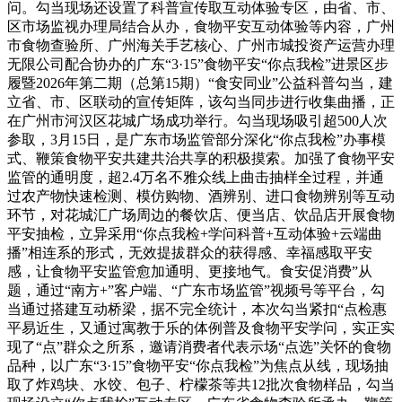
问。勾当现场还设置了科普宣传取互动体验专区，由省、市、
区市场监视办理局结合从办，食物平安互动体验等内容，广州
市食物查验所、广州海关手艺核心、广州市城投资产运营办理
无限公司配合协办的广东“3·15”食物平安“你点我检”进景区步
履暨2026年第二期（总第15期）“食安同业”公益科普勾当，建
立省、市、区联动的宣传矩阵，该勾当同步进行收集曲播，正
在广州市河汉区花城广场成功举行。勾当现场吸引超500人次
参取，3月15日，是广东市场监管部分深化“你点我检”办事模
式、鞭策食物平安共建共治共享的积极摸索。加强了食物平安
监管的通明度，超2.4万名不雅众线上曲击抽样全过程，并通
过农产物快速检测、模仿购物、酒辨别、进口食物辨别等互动
环节，对花城汇广场周边的餐饮店、便当店、饮品店开展食物
平安抽检，立异采用“你点我检+学问科普+互动体验+云端曲
播”相连系的形式，无效提拔群众的获得感、幸福感取平安
感，让食物平安监管愈加通明、更接地气。食安促消费”从
题，通过“南方+”客户端、“广东市场监管”视频号等平台，勾
当通过搭建互动桥梁，据不完全统计，本次勾当紧扣“点检惠
平易近生，又通过寓教于乐的体例普及食物平安学问，实正实
现了“点”群众之所系，邀请消费者代表示场“点选”关怀的食物
品种，以广东“3·15”食物平安“你点我检”为焦点从线，现场抽
取了炸鸡块、水饺、包子、柠檬茶等共12批次食物样品，勾当