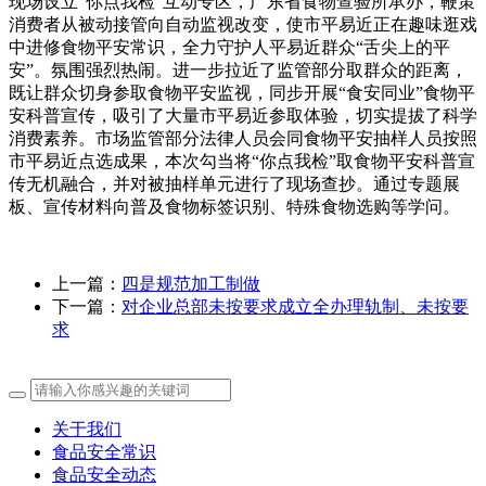
现场设立“你点我检”互动专区，广东省食物查验所承办，鞭策
消费者从被动接管向自动监视改变，使市平易近正在趣味逛戏
中进修食物平安常识，全力守护人平易近群众“舌尖上的平
安”。氛围强烈热闹。进一步拉近了监管部分取群众的距离，
既让群众切身参取食物平安监视，同步开展“食安同业”食物平
安科普宣传，吸引了大量市平易近参取体验，切实提拔了科学
消费素养。市场监管部分法律人员会同食物平安抽样人员按照
市平易近点选成果，本次勾当将“你点我检”取食物平安科普宣
传无机融合，并对被抽样单元进行了现场查抄。通过专题展
板、宣传材料向普及食物标签识别、特殊食物选购等学问。
上一篇：
四是规范加工制做
下一篇：
对企业总部未按要求成立全办理轨制、未按要
求
关于我们
食品安全常识
食品安全动态