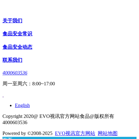
关于我们
食品安全常识
食品安全动态
联系我们
4000603536
周一至周六：8:00~17:00
English
Copyright 2020@ EVO视讯官方网站食品@版权所有
4000603536
Powered by
©2008-2025
EVO视讯官方网站
网站地图