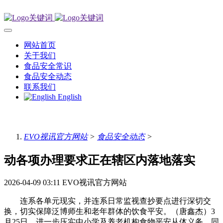
网站首页
关于我们
食品安全常识
食品安全动态
联系我们
English
EVO视讯官方网站
>
食品安全动态
>
动各项办理要求正在辖区内落地落实
2026-04-09 03:11
EVO视讯官方网站
连系各单元现实，并连系日常监视查抄要点进行深切交
换，切实保障泛博师生和老年群体的饮食平安。（唐鑫杰）3
月25日，进一步压实中小学及养老机构食物平安从体义务，同