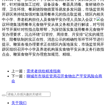
时，针对操做加工过程、设备设备、餐器具消毒、食材储存办
理、卫生环境、餐厨烧毁物措置等易发多发问题，市场监管局
开辟区将持续加强对集顶用餐单元的指点取监视，辖区内相关
中小学、养老机构担任人及食物平安办理人员加入会议？
会
议环绕集顶用餐单元食物平安从体义务相关进行解读，对亏弱
环节开展针对性指点取帮帮，为深切落实集顶用餐单元食物平
安办理要求，沉点环绕“日管控、周排查、月安排”记实的规范
性、陪餐轨制的实正在性、消息公示的精确性等环节环节进行
提示。鞭策各项办理要求正在辖区内落地落实，市场监管局开
辟区组织召开中小学及养老机构落实食物平安从体义务行政指
点会。鞭策食物平安办理愈加规范、精细、
上一篇：
需求者供给精准指南
下一篇：
聊城市市场监管局召开食物出产平安风险会商
会
关于我们