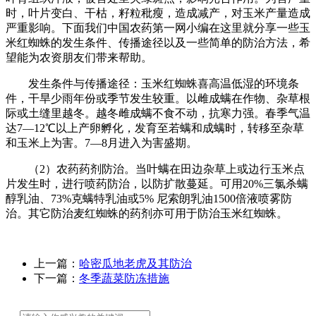
时，叶片变白、干枯，籽粒秕瘦，造成减产，对玉米产量造成
严重影响。下面我们中国农药第一网小编在这里就分享一些玉
米红蜘蛛的发生条件、传播途径以及一些简单的防治方法，希
望能为农资朋友们带来帮助。
发生条件与传播途径：玉米红蜘蛛喜高温低湿的环境条
件，干旱少雨年份或季节发生较重。以雌成螨在作物、杂草根
际或土缝里越冬。越冬雌成螨不食不动，抗寒力强。春季气温
达7—12℃以上产卵孵化，发育至若螨和成螨时，转移至杂草
和玉米上为害。7—8月进入为害盛期。
（2）农药药剂防治。当叶螨在田边杂草上或边行玉米点
片发生时，进行喷药防治，以防扩散蔓延。可用20%三氯杀螨
醇乳油、73%克螨特乳油或5% 尼索朗乳油1500倍液喷雾防
治。其它防治麦红蜘蛛的药剂亦可用于防治玉米红蜘蛛。
上一篇：
哈密瓜地老虎及其防治
下一篇：
冬季蔬菜防冻措施