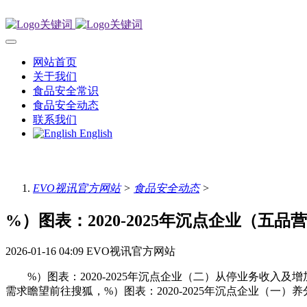
网站首页
关于我们
食品安全常识
食品安全动态
联系我们
English
EVO视讯官方网站
>
食品安全动态
>
%）图表：2020-2025年沉点企业（五品
2026-01-16 04:09
EVO视讯官方网站
%）图表：2020-2025年沉点企业（二）从停业务收入及增
需求瞻望前往搜狐，%）图表：2020-2025年沉点企业（一）