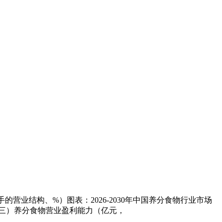
营业结构、%）图表：2026-2030年中国养分食物行业市场
业（三）养分食物营业盈利能力（亿元，