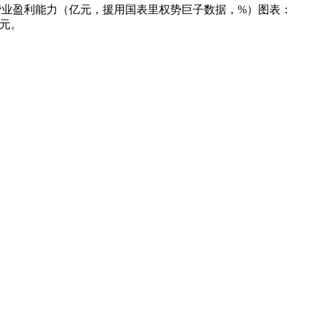
食物营业盈利能力（亿元，援用国表里权势巨子数据，%）图表：
亿元。