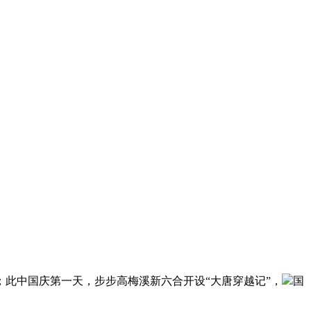
此中国庆第一天，步步高梅溪新六合开设“大唐穿越记”，
国