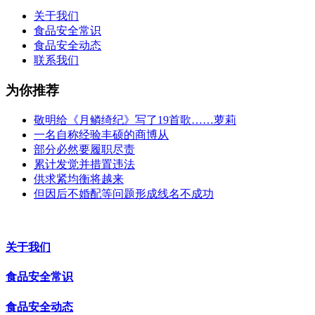
关于我们
食品安全常识
食品安全动态
联系我们
为你推荐
敬明给《月鳞绮纪》写了19首歌……萝莉
一名自称经验丰硕的商博从
部分必然要履职尽责
累计发觉并措置违法
供求紧均衡将越来
但因后不婚配等问题形成线名不成功
关于我们
食品安全常识
食品安全动态