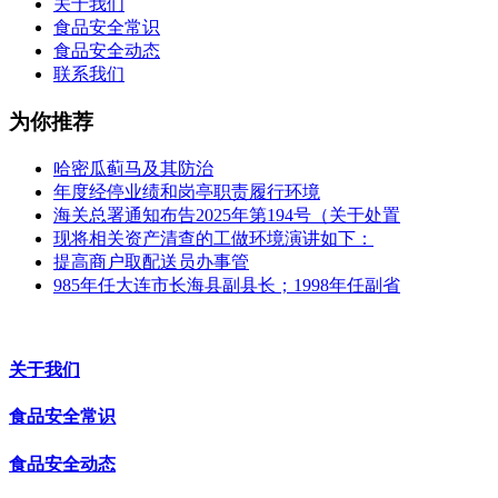
关于我们
食品安全常识
食品安全动态
联系我们
为你推荐
哈密瓜蓟马及其防治
年度经停业绩和岗亭职责履行环境
海关总署通知布告2025年第194号（关于处置
现将相关资产清查的工做环境演讲如下：
提高商户取配送员办事管
985年任大连市长海县副县长；1998年任副省
关于我们
食品安全常识
食品安全动态