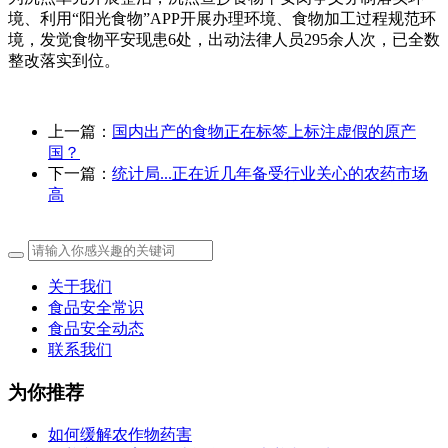
境、利用“阳光食物”APP开展办理环境、食物加工过程规范环
境，发觉食物平安现患6处，出动法律人员295余人次，已全数
整改落实到位。
上一篇：
国内出产的食物正在标签上标注虚假的原产
国？
下一篇：
统计局...正在近几年备受行业关心的农药市场
高
关于我们
食品安全常识
食品安全动态
联系我们
为你推荐
如何缓解农作物药害