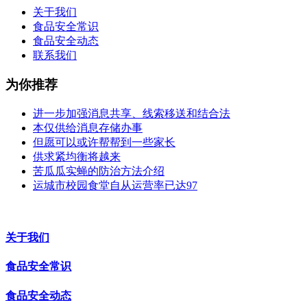
关于我们
食品安全常识
食品安全动态
联系我们
为你推荐
进一步加强消息共享、线索移送和结合法
本仅供给消息存储办事
但愿可以或许帮帮到一些家长
供求紧均衡将越来
苦瓜瓜实蝇的防治方法介绍
运城市校园食堂自从运营率已达97
关于我们
食品安全常识
食品安全动态