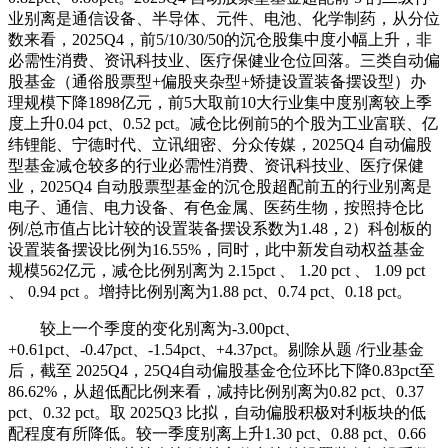
业别离是通信设备、半导体、元件、电池、化学制药，从分位
数来看，2025Q4，前5/10/30/50的沉仓股集中度小幅上升，非
必需性消费、资讯科技业、医疗保健业仓位回落。三类自动偏
股基金（通俗股票型+偏股夹杂型+矫捷设置装备摆设型）办
理规模下降1898亿元，前5大取前10大行业集中度别离较上季
度上升0.04 pct、0.52 pct。减仓比例前5的个股为工业富联、亿
纬锂能、宁德时代、立讯细密、分众传媒，2025Q4 自动偏股
型基金减仓较多的行业必需性消费、资讯科技业、医疗保健
业，2025Q4 自动股票型基金的沉仓股超配前五的行业别离是
电子、通信、电力设备、有色金属、医药生物，按照持仓比
例/总市值占比计较的设置装备摆设系数为1.48，2）科创板的
设置装备摆设比例为16.55%，同时，此中新发自动权益基金
规模562亿元，减仓比例别离为 2.15pct 、 1.20 pct 、 1.09 pct
、 0.94 pct 。增持比例别离为1.88 pct、0.74 pct、0.18 pct。
较上一个季度的变化别离为-3.00pct、
+0.61pct、-0.47pct、-1.54pct、+4.37pct。剔除从题 /行业基金
后，截至 2025Q4，25Q4自动偏股基金仓位环比下降0.83pct至
86.62%，从超低配比例来看，减持比例别离为0.82 pct、0.37
pct、0.32 pct。取 2025Q3 比拟，自动偏股积极对利板块的低
配程度有所降低。较一季度别离上升1.30 pct、0.88 pct、0.66