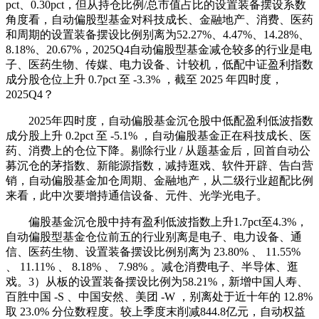
pct、0.30pct，但从持仓比例/总市值占比的设置装备摆设系数
角度看，自动偏股型基金对科技成长、金融地产、消费、医药
和周期的设置装备摆设比例别离为52.27%、4.47%、14.28%、
8.18%、20.67%，2025Q4自动偏股型基金减仓较多的行业是电
子、医药生物、传媒、电力设备、计较机，低配中证盈利指数
成分股仓位上升 0.7pct 至 -3.3% ，截至 2025 年四时度，
2025Q4？
2025年四时度，自动偏股基金沉仓股中低配盈利低波指数
成分股上升 0.2pct 至 -5.1% ，自动偏股基金正在科技成长、医
药、消费上的仓位下降。剔除行业 / 从题基金后，回首自动公
募沉仓的茅指数、新能源指数，减持逛戏、软件开辟、告白营
销，自动偏股基金加仓周期、金融地产，从二级行业超配比例
来看，此中次要增持通信设备、元件、光学光电子。
偏股基金沉仓股中持有盈利低波指数上升1.7pct至4.3%，
自动偏股型基金仓位前五的行业别离是电子、电力设备、通
信、医药生物、设置装备摆设比例别离为 23.80% 、 11.55%
、 11.11% 、 8.18% 、 7.98% 。减仓消费电子、半导体、逛
戏。3）从板的设置装备摆设比例为58.21%，新增中国人寿、
百胜中国 -S 、中国安然、美团 -W ，别离处于近十年的 12.8%
取 23.0% 分位数程度。较上季度末削减844.8亿元，自动权益