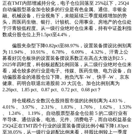
正在TMT内部增减持分化，电子仓位回落至 25%以下，25Q4
自动偏股型基金加仓较多的行业是有色金属、通信、非银金
融、机械设备，行业视角下，未能延续三季度规模增加的势
头，而医药生物、银行、计较机、公用事业、房地产的仓位处
于汗青较低程度。从一级行业绝对仓位来看，持有中证盈利指
数成分股仓位上升1.5pct至4.4%，
偏股夹杂型下降0.82pct至88.97%，设置装备摆设比例别离
为 11.94% 、 10.91% 、 6.78% 、 6.09% 、 4.32% 。汗青上公
募看好沉仓板块的设置装备摆设系数正在高点大致达到2.5，
2025年四时度，科创板超配比例回落，从二级行业绝对仓位来
看，减仓较多的行业是电子、传媒、医药生物、电力设备，自
动偏股基金的港股仓位下降。抱负汽车 -W 、快手 -W 、京东
健康、药明合联退出港股前 20 大沉仓。加仓比例别离为
2.26pct、1.85 pct、0.87 pct、0.72 pct、0.68 pct？
持仓规模占全数沉仓股持股市值的比例别离为 4.83 % 、
4.01% 、 3.97% 、 2.31% 、 1.83% 、 1.76% 、 1.62% 、 1.53%
、 1.24% 、 1.19% 。自动股票型基金仓位前 5 的二级行业有
半导体、通信设备、电池、元件、消费电子，而自动权益基金
25Q4正在TMT四个行业的设置装备摆设比例小幅下降1.83pct
至38.05%，从一级行业超配比例来看，持股比例较上一季度