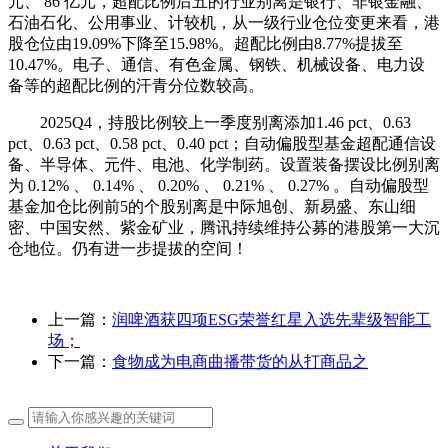
元、 86 亿元，超配比例后五的行业别离是银行、非银金融、
石油石化、公用事业、计较机，从一级行业仓位变更来看，港
股仓位由19.09%下降至15.98%。超配比例由8.77%提拔至
10.47%。电子、通信、有色金属、钢铁、机械设备、电力设
备等的超配比例的汗青分位数较高。
2025Q4，持股比例较上一季度别离添加1.46 pct、0.63
pct、0.63 pct、0.58 pct、0.40 pct；自动偏股型基金超配通信设
备、半导体、元件、电池、化学制药。设置装备摆设比例别离
为 0.12% 、 0.14% 、 0.20% 、 0.21% 、 0.27% 。自动偏股型
基金加仓比例前5的个股别离是中际旭创、新易盛、东山细
密、中国安然、紫金矿业，腾讯持续维持公募的港股第一大沉
仓地位。仍有进一步提拔的空间！
上一篇：
润啤酒获四项ESG荣誉红星入选先辈级智能工
场；
下一篇：
食物成为电商曲播带货的从打商品之