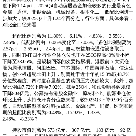
度下降1.14 pct，2025Q4自动偏股基金加仓较多的行业是有色
金属、通信、非银金融、机械设备、根本化工，低配比例进一
步加大，较2025Q3上升1.24个百分点，行业方面，具体来看，
对比全口径来看。
超配比例别离为 11.80% 、 6.11% 、 4.83% 、 3.55% 、
2.46% 。低配比例由-16.06%变化至-17.03%。减仓比例别离为
2.57pct 、 2.55pct 、 2.43pct 。自动权益加仓通信设备取元
件，同时TMT四个行业全体仓位也正在25Q3摸高40%后小幅
下降至38.05%。是规模回落的次要拖累项。港股前 5 大沉仓
股为腾讯控股、阿里巴巴、中芯国际、中国海洋石油、信达生
物，创业板超配比例上升，别离处于近十年的15.3%取48.7%
分位数程度。四时度存量基金的赎回压力仍然较大，此外，超
配比例由7.72%下降至7.02%。截至25Q4，涨跌影响导致规模
下降804亿元。公募持有港股金融业、原材料业、能源业仓位
环比上升，从持仓汗青分位数来看，较2025Q3下降0.90个百分
点，自动偏股型基金对科技成长、金融地产、消费、医药和周
期的超配比例别离为20.48%、-15.92%、1.33%、
2.46%、-8.33%？
持股市值别离为 573 亿元、 307 亿元、 183 亿元、 92 亿