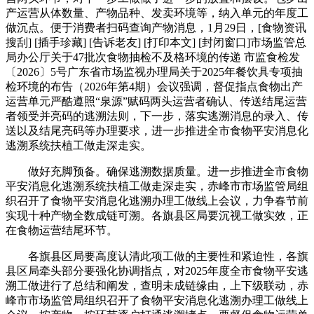
产运营从体数量、产物品种、发卖环境等，纳入单元的年度工
做沉点。便于消费者扫码查询产物消息，1月29日，[食物资讯
搜刮] [插手珍藏] [告诉老友] [打印本文] [封闭窗口]市场监管总
局办公厅关于47批次食物抽检不及格环境的传递 市监食检发
〔2026〕5号广东省市场监视办理局关于2025年餐饮具专项抽
检环境的布告（2026年第4期）会议强调，督促指点食物出产
运营单元严酷遵照“泉源”赋码两头运营者确认、传送结尾运营
者领受并亮码的逃溯法则，下一步，落实逃溯消息的录入、传
送以及结尾亮码等办理要求，进一步推进全市食物平安消息化
逃溯系统扶植工做走深走实。
做好充脚预备。确保逃溯数据质量。进一步推进全市食物
平安消息化逃溯系统扶植工做走深走实，赤峰市市场监管局组
织召开了食物平安消息化逃溯办理工做线上会议，力争春节前
实现十种产物全数成链可溯。各旗县区局要沉视工做实效，正
在食物运营结尾环节。
各旗县区局要高度认清此项工做的主要性和紧迫性，各旗
县区局牵头部分要强化协调指点，对2025年度全市食物平安逃
溯工做进行了总结和阐发，查明未成链缘由，上下级联动，赤
峰市市场监管局组织召开了食物平安消息化逃溯办理工做线上