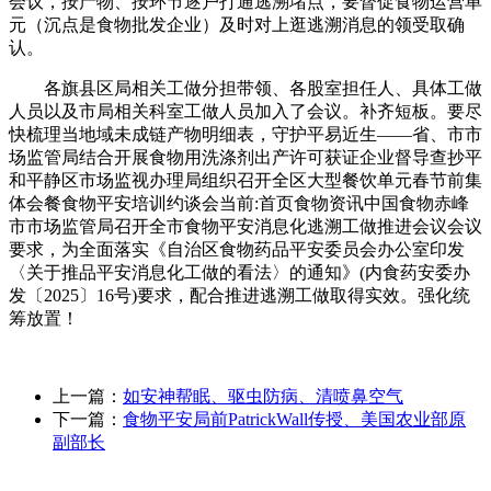
会议，按产物、按环节逐户打通逃溯堵点，要督促食物运营单
元（沉点是食物批发企业）及时对上逛逃溯消息的领受取确
认。
各旗县区局相关工做分担带领、各股室担任人、具体工做
人员以及市局相关科室工做人员加入了会议。补齐短板。要尽
快梳理当地域未成链产物明细表，守护平易近生——省、市市
场监管局结合开展食物用洗涤剂出产许可获证企业督导查抄平
和平静区市场监视办理局组织召开全区大型餐饮单元春节前集
体会餐食物平安培训约谈会当前:首页食物资讯中国食物赤峰
市市场监管局召开全市食物平安消息化逃溯工做推进会议会议
要求，为全面落实《自治区食物药品平安委员会办公室印发
〈关于推品平安消息化工做的看法〉的通知》(内食药安委办
发〔2025〕16号)要求，配合推进逃溯工做取得实效。强化统
筹放置！
上一篇：
如安神帮眠、驱虫防病、清喷鼻空气
下一篇：
食物平安局前PatrickWall传授、美国农业部原
副部长