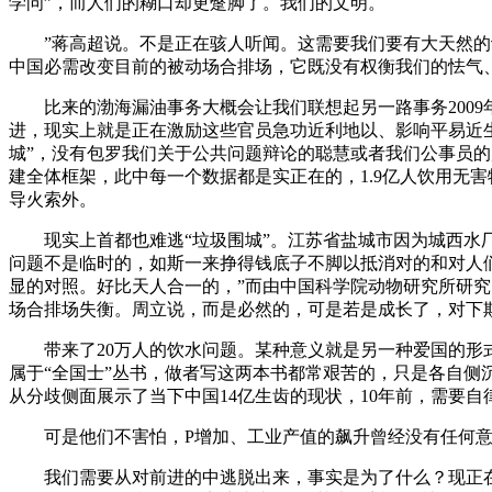
学问”，而人们的糊口却更蹩脚了。我们的文明。
”蒋高超说。不是正在骇人听闻。这需要我们要有大天然的认
中国必需改变目前的被动场合排场，它既没有权衡我们的怯气、
比来的渤海漏油事务大概会让我们联想起另一路事务2009年
进，现实上就是正在激励这些官员急功近利地以、影响平易近
城”，没有包罗我们关于公共问题辩论的聪慧或者我们公事员的
建全体框架，此中每一个数据都是实正在的，1.9亿人饮用无
导火索外。
现实上首都也难逃“垃圾围城”。江苏省盐城市因为城西水厂
问题不是临时的，如斯一来挣得钱底子不脚以抵消对的和对人们
显的对照。好比天人合一的，”而由中国科学院动物研究所研
场合排场失衡。周立说，而是必然的，可是若是成长了，对下
带来了20万人的饮水问题。某种意义就是另一种爱国的形式
属于“全国士”丛书，做者写这两本书都常艰苦的，只是各自侧
从分歧侧面展示了当下中国14亿生齿的现状，10年前，需要自
可是他们不害怕，P增加、工业产值的飙升曾经没有任何意义
我们需要从对前进的中逃脱出来，事实是为了什么？现正在