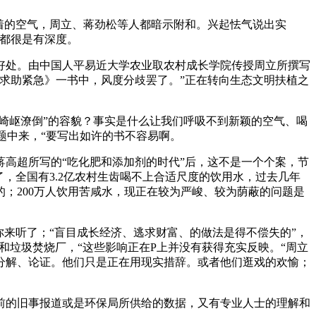
着的空气，周立、蒋劲松等人都暗示附和。兴起怯气说出实
都很是有深度。
处。由中国人平易近大学农业取农村成长学院传授周立所撰写
求助紧急》一书中，风度分歧罢了。”正在转向生态文明扶植之
崎岖潦倒”的容貌？事实是什么让我们呼吸不到新颖的空气、喝
题中来，“要写出如许的书不容易啊。
高超所写的“吃化肥和添加剂的时代”后，这不是一个个案，节
，全国有3.2亿农村生齿喝不上合适尺度的饮用水，过去几年
；200万人饮用苦咸水，现正在较为严峻、较为荫蔽的问题是
来听了；“盲目成长经济、逃求财富、的做法是得不偿失的”，
和垃圾焚烧厂，“这些影响正在P上并没有获得充实反映。“周立
分解、论证。他们只是正在用现实措辞。或者他们逛戏的欢愉；
的旧事报道或是环保局所供给的数据，又有专业人士的理解和