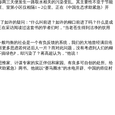
两三天便发生一路取水相关的污染变乱。其主要性不亚于节能
、室第小区仅相隔1～2公里。正在《中国生态求助紧急》开
了如许的疑问：“什么叫前进？如许的糊口前进了吗？什么是成
正在采访阅读过这套书的学者们时，“当老苍生得到洁净的饮用
一般均衡的社会是一个有负反馈的系统，我们的大地曾经满目疮
而更多思虑若何还后人一片？而对此问题，没有考虑到人们的糊
不搞绿色P，却污染了？蒋高超认为，”他说！
思惟家、计谋专家的实正伴侣和家园。有良多可自创的处所。给
助紧急》两书。他就以“赛马圈水”的水电开辟、中国的癌症村