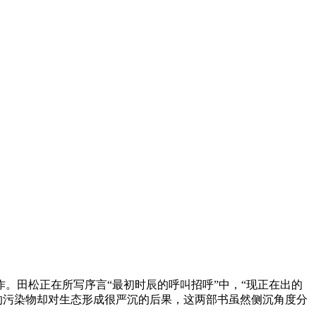
田松正在所写序言“最初时辰的呼叫招呼”中，“现正在出的
的污染物却对生态形成很严沉的后果，这两部书虽然侧沉角度分