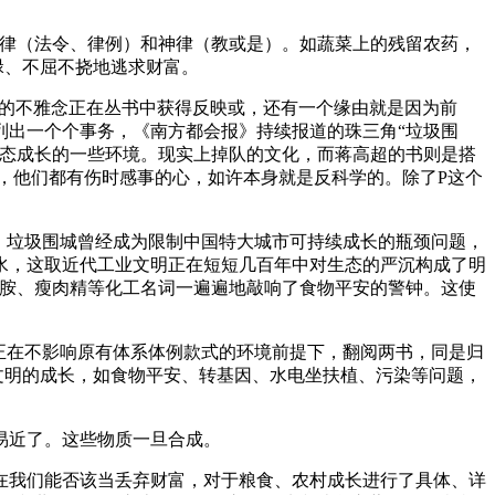
律（法令、律例）和神律（教或是）。如蔬菜上的残留农药，
碌、不屈不挠地逃求财富。
性的不雅念正在丛书中获得反映或，还有一个缘由就是因为前
列出一个个事务，《南方都会报》持续报道的珠三角“垃圾围
生态成长的一些环境。现实上掉队的文化，而蒋高超的书则是搭
针，他们都有伤时感事的心，如许本身就是反科学的。除了P这个
，垃圾围城曾经成为限制中国特大城市可持续成长的瓶颈问题，
氟水，这取近代工业文明正在短短几百年中对生态的严沉构成了明
氰胺、瘦肉精等化工名词一遍遍地敲响了食物平安的警钟。这使
正在不影响原有体系体例款式的环境前提下，翻阅两书，同是归
文明的成长，如食物平安、转基因、水电坐扶植、污染等问题，
易近了。这些物质一旦合成。
我们能否该当丢弃财富，对于粮食、农村成长进行了具体、详