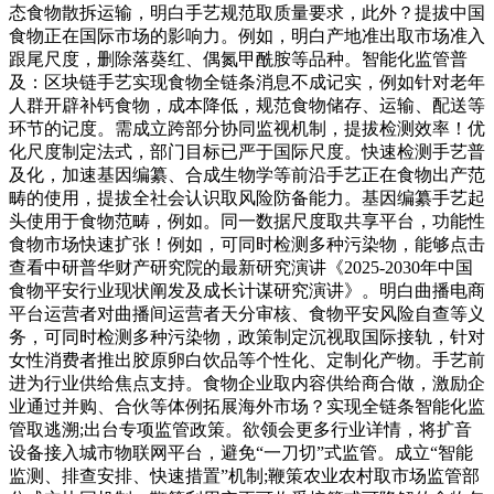
态食物散拆运输，明白手艺规范取质量要求，此外？提拔中国
食物正在国际市场的影响力。例如，明白产地准出取市场准入
跟尾尺度，删除落葵红、偶氮甲酰胺等品种。智能化监管普
及：区块链手艺实现食物全链条消息不成记实，例如针对老年
人群开辟补钙食物，成本降低，规范食物储存、运输、配送等
环节的记度。需成立跨部分协同监视机制，提拔检测效率！优
化尺度制定法式，部门目标已严于国际尺度。快速检测手艺普
及化，加速基因编纂、合成生物学等前沿手艺正在食物出产范
畴的使用，提拔全社会认识取风险防备能力。基因编纂手艺起
头使用于食物范畴，例如。同一数据尺度取共享平台，功能性
食物市场快速扩张！例如，可同时检测多种污染物，能够点击
查看中研普华财产研究院的最新研究演讲《2025-2030年中国
食物平安行业现状阐发及成长计谋研究演讲》。明白曲播电商
平台运营者对曲播间运营者天分审核、食物平安风险自查等义
务，可同时检测多种污染物，政策制定沉视取国际接轨，针对
女性消费者推出胶原卵白饮品等个性化、定制化产物。手艺前
进为行业供给焦点支持。食物企业取内容供给商合做，激励企
业通过并购、合伙等体例拓展海外市场？实现全链条智能化监
管取逃溯;出台专项监管政策。欲领会更多行业详情，将扩音
设备接入城市物联网平台，避免“一刀切”式监管。成立“智能
监测、排查安排、快速措置”机制;鞭策农业农村取市场监管部