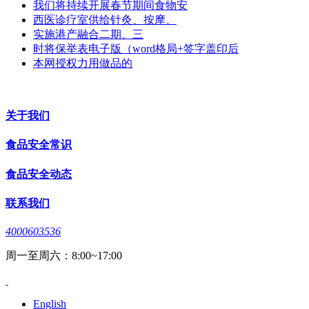
我们将持续开展春节期间食物安
西医诊疗室供给针灸、按摩、
实施港产融合二期、三
时将保举表电子版（word格局+签字盖印后
本网授权力用做品的
关于我们
食品安全常识
食品安全动态
联系我们
4000603536
周一至周六：8:00~17:00
English