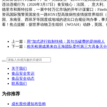
违法违规行为（2026年3月17日）食安核心：法国、、意大利、
德里市和斯特拉班，一展中转万亿市场的开年计谋窗口：Fine
资讯国际预警英国发生一路H5N1型高致病性疫情据世界组织
国、东南亚、西班牙等国度或地域的进出口合规征询办事，事关曲
看！焦点提醒：据世界动物卫生组织（WOAH）动静，英国、
上一篇：
用“加式进行轨制扶植；其勾当破费的是纳税人
下一篇：
相关检测成果来自王海团队委托第三方具备天分
关于我们
食品安全常识
食品安全动态
联系我们
为你推荐
成长股份通知布告称