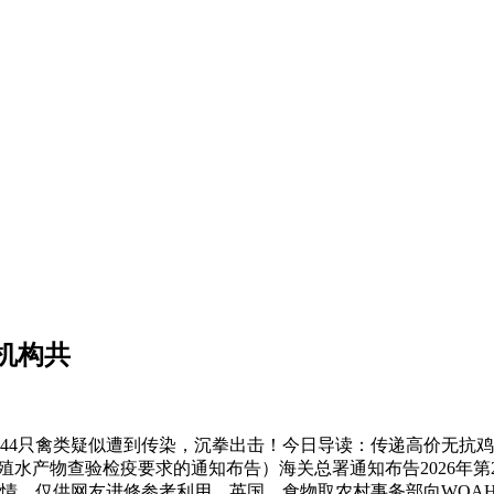
机构共
1044只禽类疑似遭到传染，沉拳出击！今日导读：传递高价无
英国养殖水产物查验检疫要求的通知布告）海关总署通知布告2026
情。仅供网友进修参考利用，英国、食物取农村事务部向WOAH传