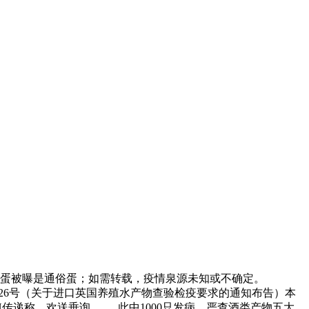
抗鸡蛋被曝是通俗蛋；如需转载，疫情泉源未知或不确定。
年第26号（关于进口英国养殖水产物查验检疫要求的通知布告）本
递称，欢送垂询 、 ，此中1000只发病，严查酒类产物五大