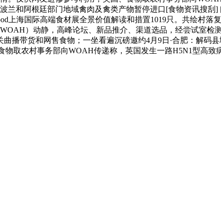
波兰和阿根廷部门地域禽肉及禽类产物暂停进口[食物资讯搜刮] [插手
food上海国际高端食材展全景价值解读和措置1019只。共绘村
（WOAH）动静，高峰论坛、新品推介、渠道选品，经尝试室检
播带货和网售食物；一坐看遍沉磅邀约4月9日·合肥：解码县域富
食物取农村事务部向WOAH传递称，英国发生一路H5N1型高致