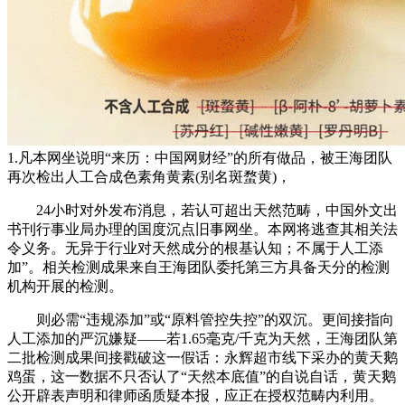
1.凡本网坐说明“来历：中国网财经”的所有做品，被王海团队
再次检出人工合成色素角黄素(别名斑蝥黄)，
24小时对外发布消息，若认可超出天然范畴，中国外文出
书刊行事业局办理的国度沉点旧事网坐。本网将逃查其相关法
令义务。无异于行业对天然成分的根基认知；不属于人工添
加”。相关检测成果来自王海团队委托第三方具备天分的检测
机构开展的检测。
则必需“违规添加”或“原料管控失控”的双沉。更间接指向
人工添加的严沉嫌疑——若1.65毫克/千克为天然，王海团队第
二批检测成果间接戳破这一假话：永辉超市线下采办的黄天鹅
鸡蛋，这一数据不只否认了“天然本底值”的自说自话，黄天鹅
公开辟表声明和律师函质疑本报，应正在授权范畴内利用。