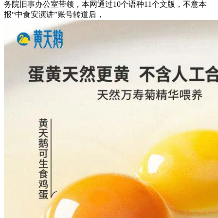
务院旧事办公室带领，本网通过10个语种11个文版，不意本
报“中食安演讲”账号转道后，